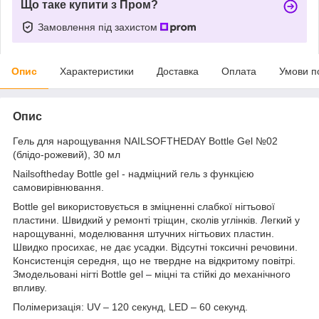
Що таке купити з Пром?
Замовлення під захистом
Опис
Характеристики
Доставка
Оплата
Умови п
Опис
Гель для нарощування NAILSOFTHEDAY Bottle Gel №02
(блідо-рожевий), 30 мл
Nailsoftheday Bottle gel - надміцний гель з функцією
самовирівнювання.
Bottle gel використовується в зміцненні слабкої нігтьової
пластини. Швидкий у ремонті тріщин, сколів углінків. Легкий у
нарощуванні, моделювання штучних нігтьових пластин.
Швидко просихає, не дає усадки. Відсутні токсичні речовини.
Консистенція середня, що не твердне на відкритому повітрі.
Змодельовані нігті Bottle gel – міцні та стійкі до механічного
впливу.
Полімеризація: UV – 120 секунд, LED – 60 секунд.