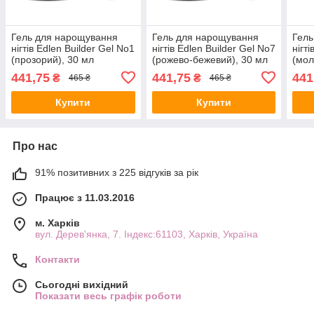
Гель для нарощування
Гель для нарощування
Гель
нігтів Edlen Builder Gel No1
нігтів Edlen Builder Gel No7
нігт
(прозорий), 30 мл
(рожево-бежевий), 30 мл
(мол
441,75
441,75
441
₴
₴
465 ₴
465 ₴
Купити
Купити
Про нас
91% позитивних з 225 відгуків за рік
Працює з 11.03.2016
м. Харків
вул. Дерев'янка, 7. Індекс:61103, Харків, Україна
Контакти
Сьогодні вихідний
Показати весь графік роботи