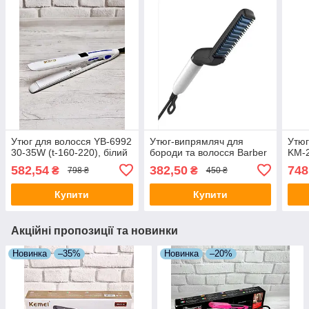
Утюг для волосся YB-6992
Утюг-випрямляч для
Утюг
30-35W (t-160-220), білий
бороди та волосся Barber
KM-
582,54
382,50
748
₴
₴
798 ₴
450 ₴
Купити
Купити
Акційні пропозиції та новинки
Новинка
–35%
Новинка
–20%