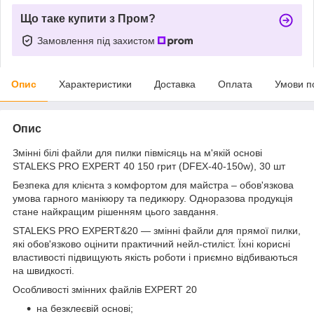
Що таке купити з Пром?
Замовлення під захистом
Опис
Характеристики
Доставка
Оплата
Умови п
Опис
Змінні білі файли для пилки півмісяць на м'якій основі
STALEKS PRO EXPERT 40 150 грит (DFEX-40-150w), 30 шт
Безпека для клієнта з комфортом для майстра – обов'язкова
умова гарного манікюру та педикюру. Одноразова продукція
стане найкращим рішенням цього завдання.
STALEKS PRO EXPERT&20 — змінні файли для прямої пилки,
які обов'язково оцінити практичний нейл-стиліст. Їхні корисні
властивості підвищують якість роботи і приємно відбиваються
на швидкості.
Особливості змінних файлів EXPERT 20
на безклеєвій основі;