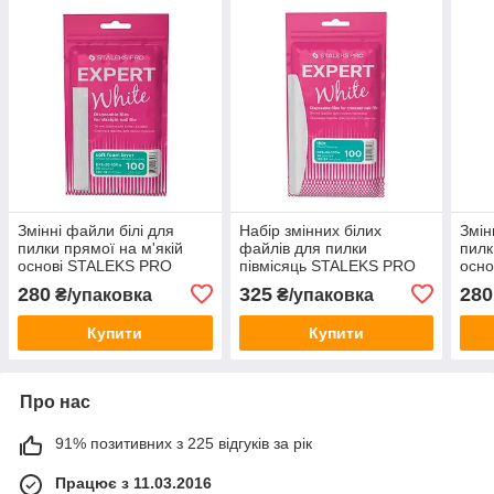
Змінні файли білі для
Набір змінних білих
Змін
пилки прямої на м'якій
файлів для пилки
пилк
основі STALEKS PRO
півмісяць STALEKS PRO
осн
EXPERT 20 100 грит (DFE-
EXPERT 42 100 грит (DFE-
EXPE
280
325
280
₴/упаковка
₴/упаковка
20-100w), 30 шт
42-100w), 50 шт
(DFE
Купити
Купити
Про нас
91% позитивних з 225 відгуків за рік
Працює з 11.03.2016