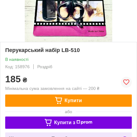
Перукарський набір LB-510
В наявності
Код: 158976
Роздріб
185
₴
Мінімальна сума замовлення на сайті — 200 ₴
Купити
або
Купити з