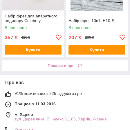
Набір фрез для апаратного
педикюру Celebrity
Набір фрез 10в1, H10-S
В наявності
В наявності
357
207
₴
₴
420 ₴
230 ₴
Купити
Купити
Показати ще
Про нас
91% позитивних з 225 відгуків за рік
Працює з 11.03.2016
м. Харків
вул. Дерев'янка, 7. Індекс:61103, Харків, Україна
Контакти