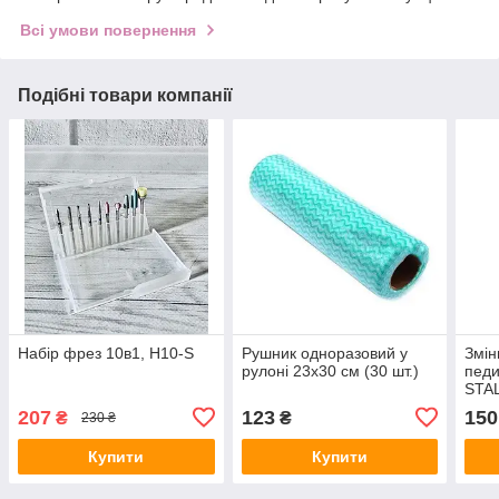
Всі умови повернення
Подібні товари компанії
Набір фрез 10в1, H10-S
Рушник одноразовий у
Змін
рулоні 23х30 см (30 шт.)
педи
STA
180 
207
123
150
₴
₴
230 ₴
30 ш
Купити
Купити