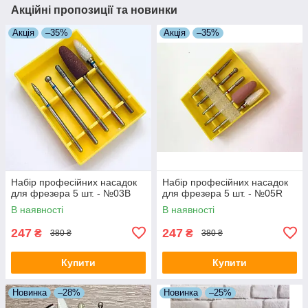
Акційні пропозиції та новинки
Акція
–35%
Акція
–35%
Набір професійних насадок
Набір професійних насадок
для фрезера 5 шт. - №03В
для фрезера 5 шт. - №05R
В наявності
В наявності
247
247
₴
₴
380 ₴
380 ₴
Купити
Купити
Новинка
–28%
Новинка
–25%