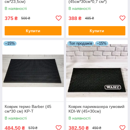
см*23,5см)
(45см*30см*0,7 см*)
В наявності
В наявності
375
388
₴
₴
500 ₴
485 ₴
Купити
Купити
–15%
Топ продажів
–15%
Коврик термо Barber (45
Коврик парикмахера гумовий
см*30 см) KP-T
KDI-W (45×30см)
В наявності
В наявності
484,50
382,50
₴
₴
570 ₴
450 ₴