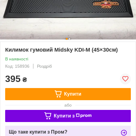
Килимок гумовий Midsky KDI-M (45×30см)
В наявності
Код: 158936
Роздріб
395
₴
Купити
або
Купити з
Що таке купити з Пром?