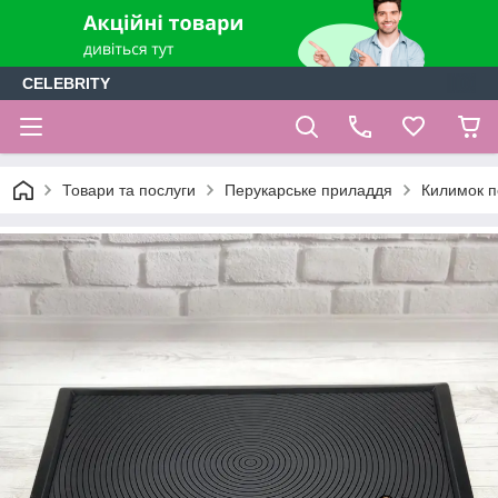
CELEBRITY
Товари та послуги
Перукарське приладдя
Килимок п