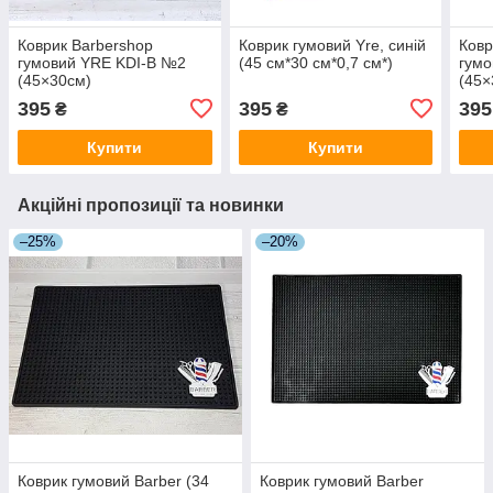
Коврик Barbershop
Коврик гумовий Yre, синій
Ковр
гумовий YRE KDI-B №2
(45 см*30 см*0,7 см*)
гумо
(45×30см)
(45×
395
395
395
₴
₴
Купити
Купити
Акційні пропозиції та новинки
–25%
–20%
Коврик гумовий Barber (34
Коврик гумовий Barber