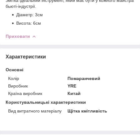
Змітка ідеальний інструмент, який має бути у кожного майстра
бьюті-індустрії.
Діаметр: 3см
Висота: 6см
Приховати
Характеристики
Основні
Колір
Помаранчевий
Виробник
YRE
Країна виробник
Китай
Користувальницькі характеристики
Вид витратного матеріалу
Щітка кмітливість