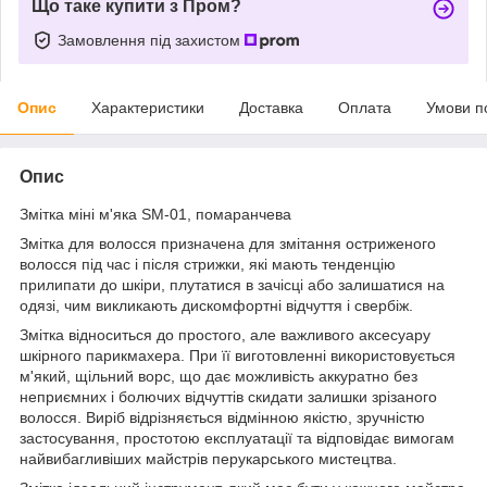
Що таке купити з Пром?
Замовлення під захистом
Опис
Характеристики
Доставка
Оплата
Умови п
Опис
Змітка міні м'яка SM-01, помаранчева
Змітка для волосся призначена для змітання остриженого
волосся під час і після стрижки, які мають тенденцію
прилипати до шкіри, плутатися в зачісці або залишатися на
одязі, чим викликають дискомфортні відчуття і свербіж.
Змітка відноситься до простого, але важливого аксесуару
шкірного парикмахера. При її виготовленні використовується
м'який, щільний ворс, що дає можливість аккуратно без
неприємних і болючих відчуттів скидати залишки зрізаного
волосся. Виріб відрізняється відмінною якістю, зручністю
застосування, простотою експлуатації та відповідає вимогам
найвибагливіших майстрів перукарського мистецтва.