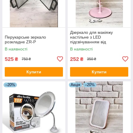
Дзеркало для макіяжу
Перукарське зеркало
настільне з LED
розкладне ZR-P
підсвічуванням від
акумулятора 3 режими
В наявності
В наявності
свічення JF-110A Рожевий
525
252
₴
₴
750 ₴
350 ₴
Купити
Купити
–20%
Акція
–20%