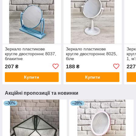
Зеркало пластикове
Зеркало пластикове
Зерк
кругле двостороннє 8037,
кругле двостороннє 8025,
круг
блакитне
біле
1, м
207
188
227
₴
₴
Купити
Купити
Акційні пропозиції та новинки
–30%
–28%