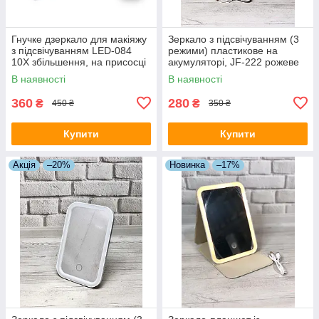
Гнучке дзеркало для макіяжу
Зеркало з підсвічуванням (3
з підсвічуванням LED-084
режими) пластикове на
10X збільшення, на присосці
акумуляторі, JF-222 рожеве
В наявності
В наявності
360
280
₴
₴
450 ₴
350 ₴
Купити
Купити
Акція
–20%
Новинка
–17%