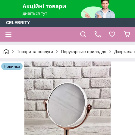
CELEBRITY
Товари та послуги
Перукарське приладдя
Дзеркала п
Новинка