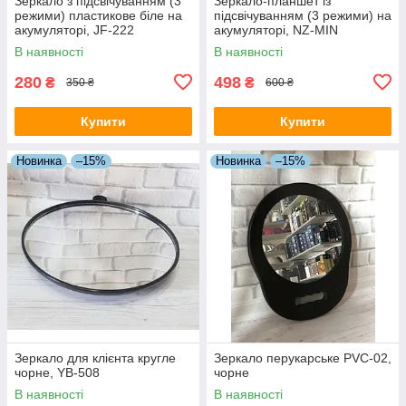
Зеркало з підсвічуванням (3
Зеркало-планшет із
режими) пластикове біле на
підсвічуванням (3 режими) на
акумуляторі, JF-222
акумуляторі, NZ-MIN
В наявності
В наявності
280
498
₴
₴
350 ₴
600 ₴
Купити
Купити
Новинка
–15%
Новинка
–15%
Зеркало для клієнта кругле
Зеркало перукарське PVC-02,
чорне, YB-508
чорне
В наявності
В наявності