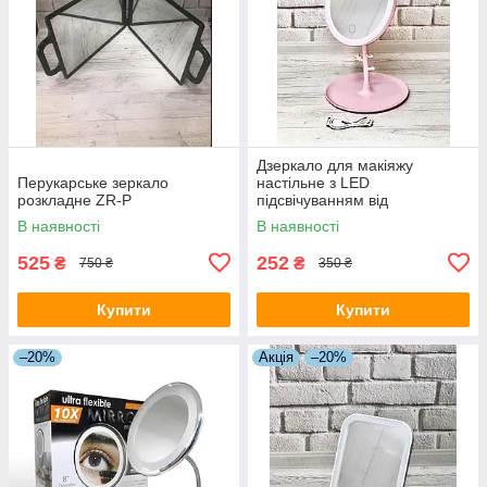
Дзеркало для макіяжу
Перукарське зеркало
настільне з LED
розкладне ZR-P
підсвічуванням від
акумулятора 3 режими
В наявності
В наявності
свічення JF-110A Рожевий
525
252
₴
₴
750 ₴
350 ₴
Купити
Купити
–20%
Акція
–20%