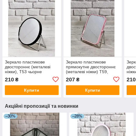
Зеркало пластикове
Зеркало пластикове
Зерк
двостороннє (металеві
прямокутне двостороннє
двос
ніжки), T53 чьорне
(металеві ніжки) T59,
ніжк
рожеве
210
207
210
₴
₴
Купити
Купити
Акційні пропозиції та новинки
–30%
–28%