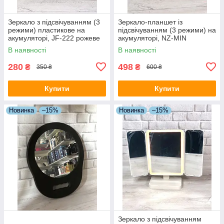
Зеркало з підсвічуванням (3
Зеркало-планшет із
режими) пластикове на
підсвічуванням (3 режими) на
акумуляторі, JF-222 рожеве
акумуляторі, NZ-MIN
В наявності
В наявності
280
498
₴
₴
350 ₴
600 ₴
Купити
Купити
Новинка
–15%
Новинка
–15%
Зеркало з підсвічуванням