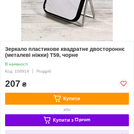
Зеркало пластикове квадратне двостороннє
(металеві ніжки) T59, чорне
В наявності
Код: 158914
Роздріб
207
₴
Купити
або
Купити з