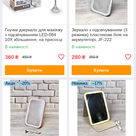
Гнучке дзеркало для макіяжу
Зеркало з підсвічуванням (3
з підсвічуванням LED-084
режими) пластикове біле на
10X збільшення, на присосці
акумуляторі, JF-222
В наявності
В наявності
360
280
₴
₴
450 ₴
350 ₴
Купити
Купити
Акція
–20%
Новинка
–17%