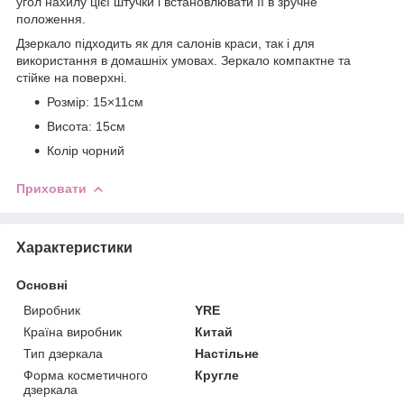
угол нахилу цієї штучки і встановлювати її в зручне
положення.
Дзеркало підходить як для салонів краси, так і для
використання в домашніх умовах. Зеркало компактне та
стійке на поверхні.
Розмір: 15×11см
Висота: 15см
Колір чорний
Приховати
Характеристики
Основні
Виробник
YRE
Країна виробник
Китай
Тип дзеркала
Настільне
Форма косметичного
Кругле
дзеркала