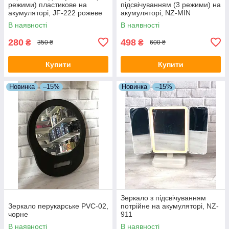
режими) пластикове на
підсвічуванням (3 режими) на
акумуляторі, JF-222 рожеве
акумуляторі, NZ-MIN
В наявності
В наявності
280
498
₴
₴
350 ₴
600 ₴
Купити
Купити
Новинка
–15%
Новинка
–15%
Зеркало з підсвічуванням
Зеркало перукарське PVC-02,
потрійне на акумуляторі, NZ-
чорне
911
В наявності
В наявності