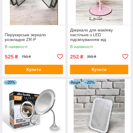
Дзеркало для макіяжу
Перукарське зеркало
настільне з LED
розкладне ZR-P
підсвічуванням від
акумулятора 3 режими
В наявності
В наявності
свічення JF-110A Рожевий
525
252
₴
₴
750 ₴
350 ₴
Купити
Купити
–20%
Акція
–20%