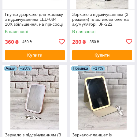
Гнучке дзеркало для макіяжу
Зеркало з підсвічуванням (3
з підсвічуванням LED-084
режими) пластикове біле на
10X збільшення, на присосці
акумуляторі, JF-222
В наявності
В наявності
360
280
₴
₴
450 ₴
350 ₴
Купити
Купити
Акція
–20%
Новинка
–17%
Зеркало з підсвічуванням (3
Зеркало-планшет із