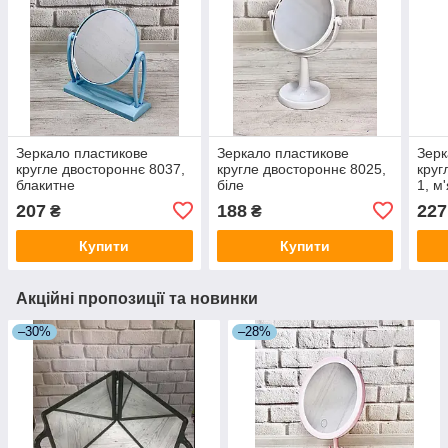
Зеркало пластикове
Зеркало пластикове
Зерк
кругле двостороннє 8037,
кругле двостороннє 8025,
круг
блакитне
біле
1, м
207
188
227
₴
₴
Купити
Купити
Акційні пропозиції та новинки
–30%
–28%