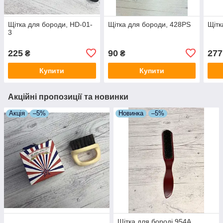
Щітка для бороди, HD-01-
Щітка для бороди, 428PS
Щітк
3
225
90
277
₴
₴
Купити
Купити
Акційні пропозиції та новинки
Акція
–5%
Новинка
–5%
Щітка для бороді 954A,