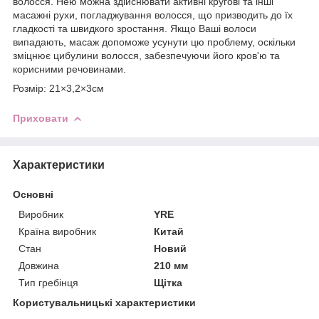
волосся. Нею можна здійснювати активні кругові та інші
масажні рухи, погладжування волосся, що призводить до їх
гладкості та швидкого зростання. Якщо Ваші волоси
випадають, масаж допоможе усунути цю проблему, оскільки
зміцнює цибулини волосся, забезпечуючи його кров'ю та
корисними речовинами.
Розмір: 21×3,2×3см
Приховати
Характеристики
Основні
Виробник
YRE
Країна виробник
Китай
Стан
Новий
Довжина
210 мм
Тип гребінця
Щітка
Користувальницькі характеристики