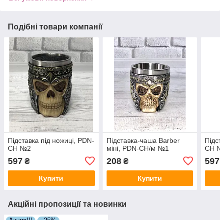
Подібні товари компанії
Підставка під ножиці, PDN-
Підставка-чаша Barber
Підс
CH №2
міні, PDN-CH/м №1
CH 
597
208
597
₴
₴
Купити
Купити
Акційні пропозиції та новинки