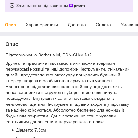
Замовлення під захистом
Опис
Характеристики
Доставка
Оплата
Умови п
Опис
Підставка-чаша Barber міні, PDN-CH/м №2
Зручна та практична підставка, в якій можна зберігати
перукарські ножиці та інші допоміжні інструменти. Унікальний
дизайн представленого аксесуару прикрасить будь-який
інтер'єр, надавши особливого шарму та вишуканості.
Наповнення підставки виконане з нейлону, що дозволить
легко встановити інструмент і уберегти його від пилу та
пошкоджень. Внутрішня частина поставки складена із
нейлонової щетини. Інструменти щільно входять у підставку
та надійно фіксуються. Абсолютно безпечно для ножиць із
будь-яким покриттям. Дане постачання стане чудовим
естетичним доповненням перукарського столика.
Діаметр: 7,3см