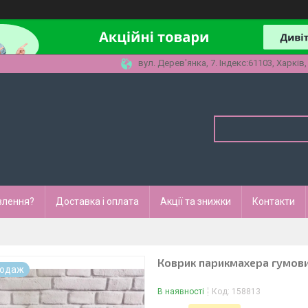
вул. Дерев'янка, 7. Індекс:61103, Харків,
влення?
Доставка і оплата
Акції та знижки
Контакти
Коврик парикмахера гумови
родаж
В наявності
Код:
158813