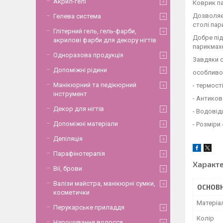
Акрил-гелі
Коврик па
Дозволяє 
Гелева система
столі пар
Глітерний гель, гель-фарби,
Добре під
акрилові фарби для декору нігтів
парикмахе
Одноразова продукція
Завдяки с
Допоміжні рідини
особливос
Манікюрний та педікюрний
- термост
інструмент
- Антиков
Декор для нігтів
- Водові
Допоміжні матеріали
- Розміри
Депіляція
Парафінотерапія
Характ
Вії, брови
Валізи майстра, манікюрні сумки,
ОСНОВН
косметички
Матеріа
Перукарське приладдя
Колір
Нарощування волосся