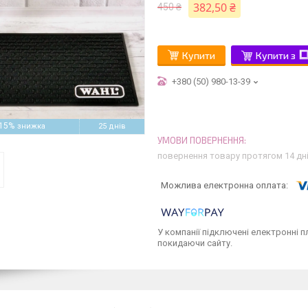
382,50 ₴
450 ₴
Купити
Купити з
+380 (50) 980-13-39
15%
25 днів
повернення товару протягом 14 дн
У компанії підключені електронні п
покидаючи сайту.