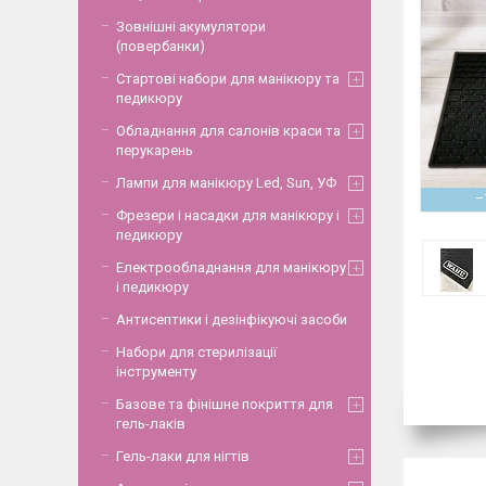
Зовнішні акумулятори
(повербанки)
Стартові набори для манікюру та
педикюру
Обладнання для салонів краси та
перукарень
Лампи для манікюру Led, Sun, УФ
–
Фрезери і насадки для манікюру і
педикюру
Електрообладнання для манікюру
і педикюру
Антисептики і дезінфікуючі засоби
Набори для стерилізації
інструменту
Базове та фінішне покриття для
гель-лаків
Гель-лаки для нігтів