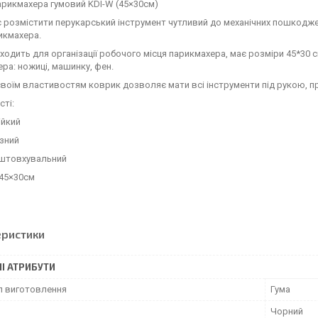
рикмахера гумовий KDI-W (45×30см)
розмістити перукарський інструмент чутливий до механічних пошкоджен
икмахера.
ходить для організації робочого місця парикмахера, має розміри 45*30 
ра: ножиці, машинку, фен.
воїм властивостям коврик дозволяє мати всі інструменти під рукою, пр
ті:
ійкий
зний
дштовхувальний
 45×30см
еристики
І АТРИБУТИ
л виготовлення
Гума
Чорний