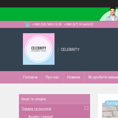
+380 (50) 980-13-39
+380 (67) 914-69-02
CELEBRITY
Головна
Про нас
Новини
Як зробити замо
Акції та скидки
Топ п
Товари та послуги
Акційні товари!