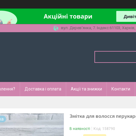
вул. Дерев'янка, 7. Індекс:61103, Харків,
влення?
Доставка і оплата
Акції та знижки
Контакти
Змітка для волосся перукар
ка
В наявності
Код:
158790