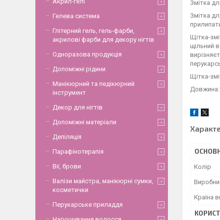
Акрил-гелі
Змітка дл
Змітка дл
Гелева система
прилипати
Глітерний гель, гель-фарби,
Щітка-змі
акрилові фарби для декору нігтів
щільний в
Одноразова продукція
вирізняєт
перукарс
Допоміжні рідини
Щітка-змі
Манікюрний та педікюрний
Довжина:
інструмент
Декор для нігтів
Допоміжні матеріали
Характ
Депіляція
ОСНОВН
Парафінотерапія
Вії, брови
Колір
Валізи майстра, манікюрні сумки,
Виробни
косметички
Країна 
Перукарське приладдя
КОРИСТ
Нарощування волосся