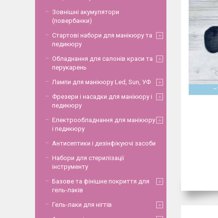
Зовнішні акумулятори
(повербанки)
Стартові набори для манікюру та
педикюру
Обладнання для салонів краси та
перукарень
Лампи для манікюру Led, Sun, УФ
–
Фрезери і насадки для манікюру і
педикюру
Електрообладнання для манікюру
і педикюру
Антисептики і дезінфікуючі засоби
Набори для стерилізації
інструменту
Базове та фінішне покриття для
гель-лаків
Гель-лаки для нігтів