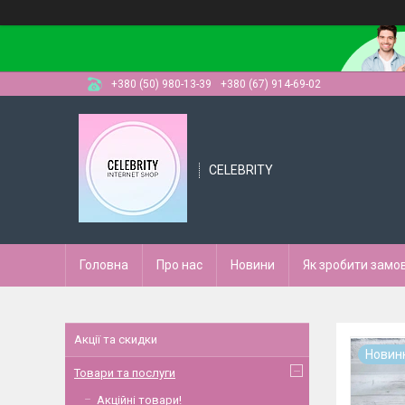
+380 (50) 980-13-39
+380 (67) 914-69-02
CELEBRITY
Головна
Про нас
Новини
Як зробити замо
Акції та скидки
Новин
Товари та послуги
Акційні товари!