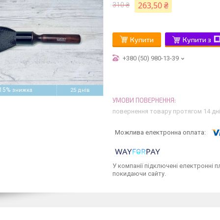
263,50 ₴
310 ₴
Купити
Купити з
+380 (50) 980-13-39
15%
25 днів
повернення товару протягом 14 дн
У компанії підключені електронні п
покидаючи сайту.