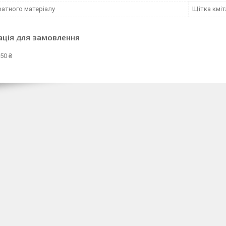
ратного матеріалу
Щітка кміт
ація для замовлення
50 ₴