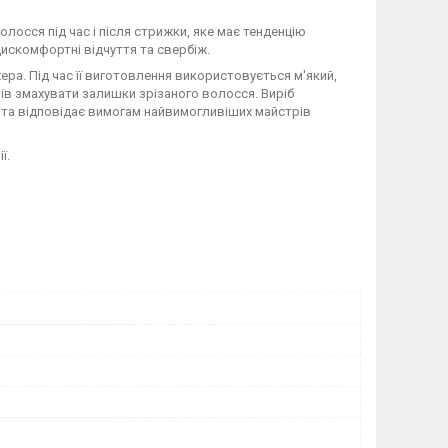
лосся під час і після стрижки, яке має тенденцію
дискомфортні відчуття та свербіж.
ра. Під час її виготовлення використовується м'який,
тів змахувати залишки зрізаного волосся. Виріб
ї та відповідає вимогам найвимогливіших майстрів
ії.