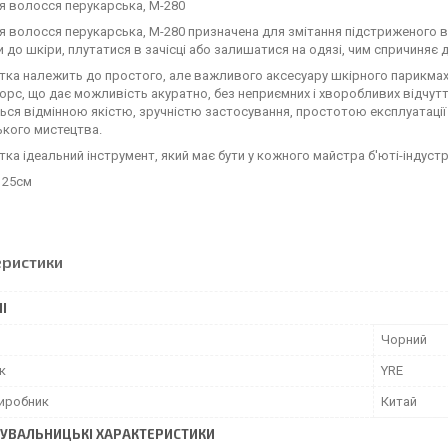
я волосся перукарська, M-280
я волосся перукарська, M-280 призначена для змітання підстриженого во
 до шкіри, плутатися в зачісці або залишатися на одязі, чим спричиняє 
тка належить до простого, але важливого аксесуару шкірного парикмахе
орс, що дає можливість акуратно, без неприємних і хворобливих відчут
ься відмінною якістю, зручністю застосування, простотою експлуатаці
ького мистецтва.
тка ідеальний інструмент, який має бути у кожного майстра б'юті-індустр
 25см
еристики
І
Чорний
к
YRE
виробник
Китай
УВАЛЬНИЦЬКІ ХАРАКТЕРИСТИКИ