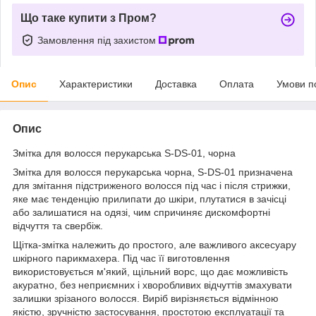
Що таке купити з Пром?
Замовлення під захистом
Опис
Характеристики
Доставка
Оплата
Умови п
Опис
Змітка для волосся перукарська S-DS-01, чорна
Змітка для волосся перукарська чорна, S-DS-01 призначена
для змітання підстриженого волосся під час і після стрижки,
яке має тенденцію прилипати до шкіри, плутатися в зачісці
або залишатися на одязі, чим спричиняє дискомфортні
відчуття та свербіж.
Щітка-змітка належить до простого, але важливого аксесуару
шкірного парикмахера. Під час її виготовлення
використовується м'який, щільний ворс, що дає можливість
акуратно, без неприємних і хворобливих відчуттів змахувати
залишки зрізаного волосся. Виріб вирізняється відмінною
якістю, зручністю застосування, простотою експлуатації та