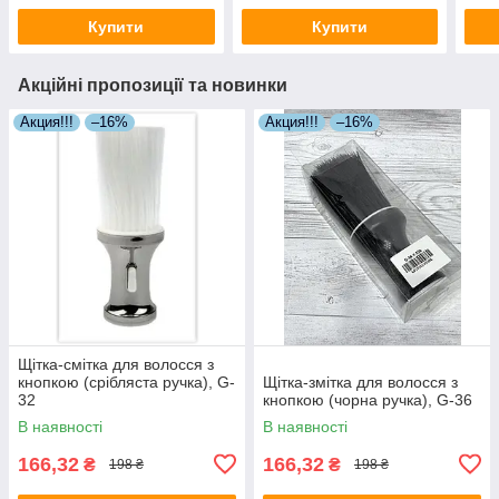
Купити
Купити
Акційні пропозиції та новинки
Акция!!!
–16%
Акция!!!
–16%
Щітка-смітка для волосся з
кнопкою (срібляста ручка), G-
Щітка-змітка для волосся з
32
кнопкою (чорна ручка), G-36
В наявності
В наявності
166,32
166,32
₴
₴
198 ₴
198 ₴