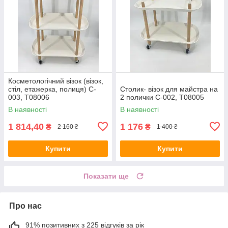
Косметологічний візок (візок,
стіл, етажерка, полиця) C-
Столик- візок для майстра на
003, Т08006
2 полички C-002, Т08005
В наявності
В наявності
1 814,40
1 176
₴
₴
2 160 ₴
1 400 ₴
Купити
Купити
Показати ще
Про нас
91% позитивних з 225 відгуків за рік