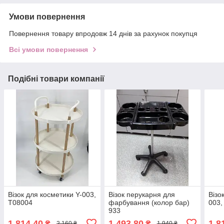
Умови повернення
Повернення товару впродовж 14 днів за рахунок покупця
Всі умови повернення
Подібні товари компанії
Візок для косметики Y-003,
Візок перукарня для
Візо
Т08004
фарбування (колор бар)
003,
933
1 814,40
1 493,80
1 8
₴
₴
2 160 ₴
1 940 ₴