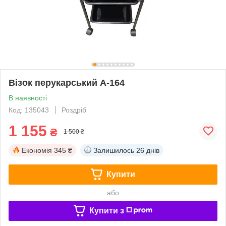
Візок перукарський A-164
В наявності
Код: 135043
Роздріб
1 155
₴
1 500 ₴
Економія
345 ₴
Залишилось
26 днів
Купити
або
Купити з