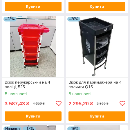
Купити
Купити
–23%
–20%
Візок перукарський на 4
Візок для парикмахера на 4
поліці, 525
полички Q15
В наявності
В наявності
3 587,43
2 295,20
₴
₴
4 659 ₴
2 869 ₴
Купити
Купити
Новинка
–18%
–16%