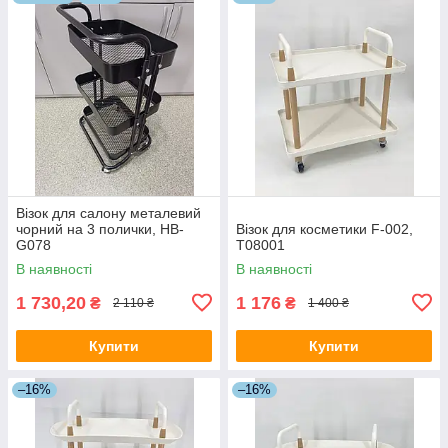
Візок для салону металевий
чорний на 3 полички, HB-
Візок для косметики F-002,
G078
Т08001
В наявності
В наявності
1 730,20
1 176
₴
₴
2 110 ₴
1 400 ₴
Купити
Купити
–16%
–16%