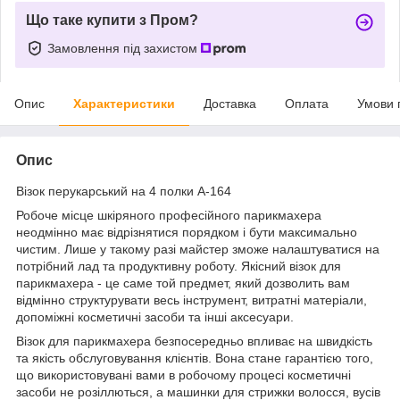
Що таке купити з Пром?
Замовлення під захистом
Опис
Характеристики
Доставка
Оплата
Умови 
Опис
Візок перукарський на 4 полки A-164
Робоче місце шкіряного професійного парикмахера
неодмінно має відрізнятися порядком і бути максимально
чистим. Лише у такому разі майстер зможе налаштуватися на
потрібний лад та продуктивну роботу. Якісний візок для
парикмахера - це саме той предмет, який дозволить вам
відмінно структурувати весь інструмент, витратні матеріали,
допоміжні косметичні засоби та інші аксесуари.
Візок для парикмахера безпосередньо впливає на швидкість
та якість обслуговування клієнтів. Вона стане гарантією того,
що використовувані вами в робочому процесі косметичні
засоби не розіллються, а машинки для стрижки волосся, вусів