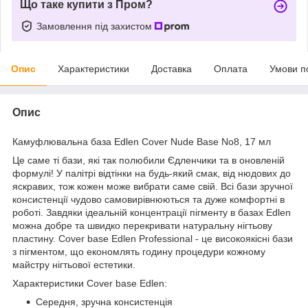
Що таке купити з Пром?
Замовлення під захистом
Опис
Характеристики
Доставка
Оплата
Умови п
Опис
Камуфлювальна база Edlen Cover Nude Base No8, 17 мл
Це саме ті бази, які так полюбили Єдленчики та в оновленій
формулі! У палітрі відтінки на будь-який смак, від нюдових до
яскравих, тож кожен може вибрати саме свій. Всі бази зручної
консистенції чудово самовирівнюються та дуже комфортні в
роботі. Завдяки ідеальній концентрації пігменту в базах Edlen
можна добре та швидко перекривати натуральну нігтьову
пластину. Cover base Edlen Professional - це високоякісні бази
з пігментом, що економлять годину процедури кожному
майстру нігтьової естетики.
Характеристики Cover base Edlen:
Середня, зручна консистенція