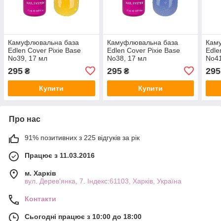
Камуфлювальна база
Камуфлювальна база
Кам
Edlen Cover Pixie Base
Edlen Cover Pixie Base
Edle
No39, 17 мл
No38, 17 мл
No41
295
295
295
₴
₴
Купити
Купити
Про нас
91% позитивних з 225 відгуків за рік
Працює з 11.03.2016
м. Харків
вул. Дерев'янка, 7. Індекс:61103, Харків, Україна
Контакти
Сьогодні працює з 10:00 до 18:00