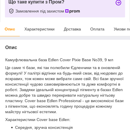
Що таке купити з Пром?
Замовлення під захистом
Опис
Характеристики
Доставка
Оплата
Умови п
Опис
Камуфлювальна база Edlen Cover Pixie Base No39, 9 мл
Це саме ті бази, які так полюбили Єдленчики та в оновленій
формулі! У палітрі відтінки на будь-який смак, від нюдових до
яскравих, тож кожен може вибрати саме свій. Всі бази зручної
консистенції чудово самовирівнюються та дуже комфортні в
роботі. Завдяки ідеальній концентрації пігменту в базах Edlen
можна добре та швидко перекривати натуральну нігтьову
пластину. Cover base Edlen Professional - це високоякісні бази
з пігментом, що економлять годину процедури кожному
майстру нігтьової естетики.
Характеристики Cover base Edlen:
Середня, зручна консистенція