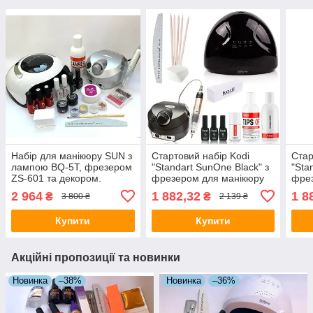
Набір для манікюру SUN з
Стартовий набір Kodi
Стар
лампою BQ-5T, фрезером
"Standart SunOne Black" з
"Sta
ZS-601 та декором.
фрезером для манікюру
фрез
Nail Drill ZS-601 PRO
Nail
2 964
1 882,32
1 8
₴
₴
3 800 ₴
2 139 ₴
Купити
Купити
Акційні пропозиції та новинки
Новинка
–38%
Новинка
–36%