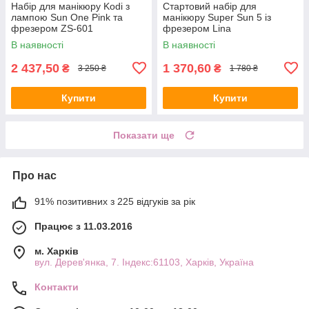
Набір для манікюру Kodi з
Стартовий набір для
лампою Sun One Pink та
манікюру Super Sun 5 із
фрезером ZS-601
фрезером Lina
В наявності
В наявності
2 437,50
1 370,60
₴
₴
3 250 ₴
1 780 ₴
Купити
Купити
Показати ще
Про нас
91% позитивних з 225 відгуків за рік
Працює з 11.03.2016
м. Харків
вул. Дерев'янка, 7. Індекс:61103, Харків, Україна
Контакти