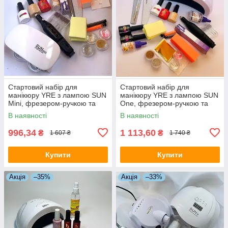
Стартовий набір для
Стартовий набір для
манікюру YRE з лампою SUN
манікюру YRE з лампою SUN
Mini, фрезером-ручкою та
One, фрезером-ручкою та
декором
декором
В наявності
В наявності
996,34
1 113,60
₴
₴
1 607 ₴
1 740 ₴
Купити
Купити
Акція
–35%
Акція
–33%