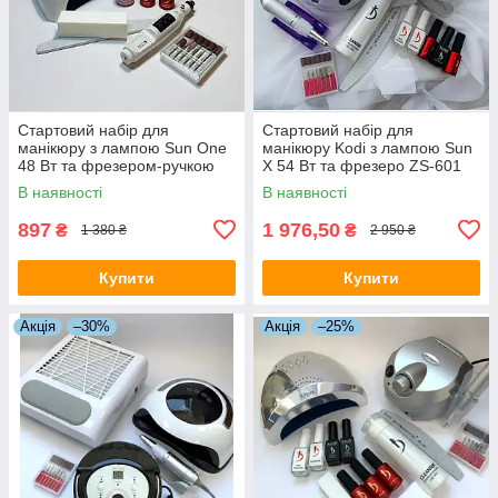
Стартовий набір для
Стартовий набір для
манікюру з лампою Sun One
манікюру Kodi з лампою Sun
48 Вт та фрезером-ручкою
X 54 Вт та фрезеро ZS-601
В наявності
В наявності
897
1 976,50
₴
₴
1 380 ₴
2 950 ₴
Купити
Купити
Акція
–30%
Акція
–25%