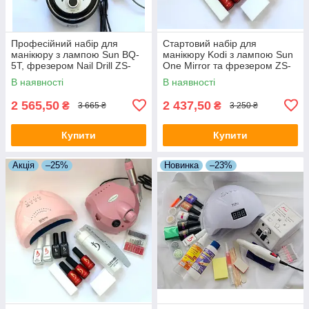
Професійний набір для
Стартовий набір для
манікюру з лампою Sun BQ-
манікюру Kodi з лампою Sun
5T, фрезером Nail Drill ZS-
One Mirror та фрезером ZS-
606 та витяжкою 858-8
601
В наявності
В наявності
2 565,50
2 437,50
₴
₴
3 665 ₴
3 250 ₴
Купити
Купити
Акція
–25%
Новинка
–23%