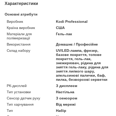
Характеристики
Основні атрибути
Виробник
Kodi Professional
Країна виробник
США
Матеріали для
Гель-лак
полімеризації
Використання
Домашнє / Професійне
Склад набору
UV/LED-лампа, фрезер,
базове покриття, топове
покриття, гель-лак,
знежирювач, рідина для
зняття гель-лаку, рідина для
зняття липкого шару,
апельсинові палички, баф,
пилка, безворсові серветки
РК-дисплей
З дисплеєм
Тип установки
Настільна
Сенсор датчик руху
З сенсором
Тип харчування
Від мережі
Тип
Набір