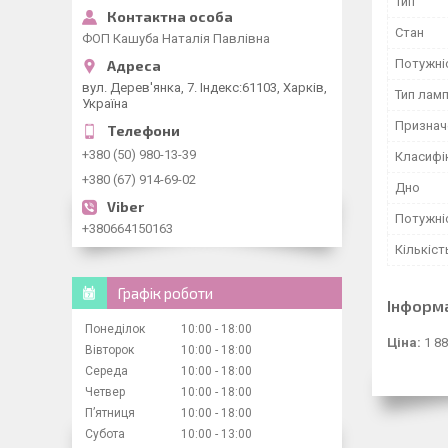
Тип
Стан
ФОП Кашуба Наталія Павлівна
Потужні
вул. Дерев'янка, 7. Індекс:61103, Харків,
Тип лам
Україна
Признач
+380 (50) 980-13-39
Класифі
+380 (67) 914-69-02
Дно
Потужні
+380664150163
Кількіст
Графік роботи
Інформ
Понеділок
10:00
18:00
Ціна:
1 88
Вівторок
10:00
18:00
Середа
10:00
18:00
Четвер
10:00
18:00
Пʼятниця
10:00
18:00
Субота
10:00
13:00