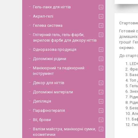
Гель-лаки для нігтів
Акрил-гелі
Стартовий
Гелева система
Готовий с
Глітерний гель, гель-фарби,
домашніх 
акрилові фарби для декору нігтів
гроші! Ге
окремо.
Одноразова продукція
До старто
Допоміжні рідини
LED
Манікюрний та педікюрний
Фрез
інструмент
База
Топ 
Декор для нігтів
Гель
Знеж
Допоміжні матеріали
Ріди
Депіляція
Ріди
Безв
Парафінотерапія
Апе
Ба
Вії, брови
Пил
Валізи майстра, манікюрні сумки,
косметички