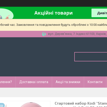
обочий час. Замовлення та повідомлення будуть оброблені з 10:00 найбл
вул. Дерев'янка, 7. Індекс:61103, Харків,
влення?
Доставка і оплата
Акції та знижки
Контакти
Стартовий набор Kodi "Stan
ка