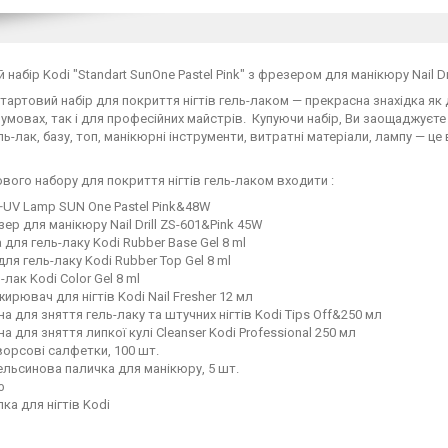
 набір Kodi "Standart SunOne Pastel Pink" з фрезером для манікюру Nail Dr
тартовий набір для покриття нігтів гель-лаком — прекрасна знахідка як
умовах, так і для професійних майстрів. Купуючи набір, Ви заощаджуєте св
ль-лак, базу, топ, манікюрні інструменти, витратні матеріали, лампу — це
вого набору для покриття нігтів гель-лаком входити :
+UV Lamp SUN One Pastel Pink&48W
ер для манікюру Nail Drill ZS-601&Pink 45W
 для гель-лаку Kodi Rubber Base Gel 8 ml
для гель-лаку Kodi Rubber Top Gel 8 ml
-лак Kodi Color Gel 8 ml
ирювач для нігтів Kodi Nail Fresher 12 мл
на для зняття гель-лаку та штучних нігтів Kodi Tips Off&250 мл
на для зняття липкої кулі Cleanser Kodi Professional 250 мл
орсові салфетки, 100 шт.
льсинова паличка для манікюру, 5 шт.
ф
ка для нігтів Kodi