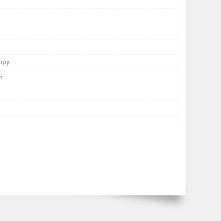
юру
т