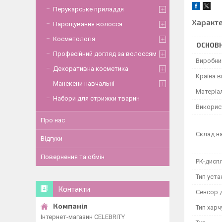
Перукарське приладдя
Характ
Нарощування волосся
Косметологія
ОСНОВН
Професійний догляд за волоссям
Виробни
Декоративна косметика
Країна 
Манекени навчальні
Матеріал
Набори для стрижки тварин
Викорис
Про нас
Склад н
Відгуки
Повернення та обмін
РК-дисп
Тип уст
Контакти
Сенсор 
Тип хар
Інтернет-магазин CELEBRITY