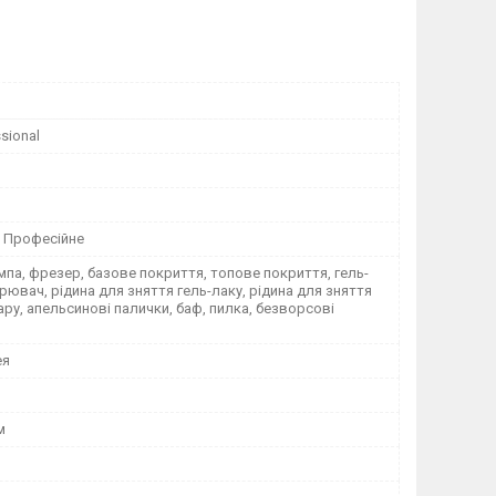
sional
 Професійне
па, фрезер, базове покриття, топове покриття, гель-
рювач, рідина для зняття гель-лаку, рідина для зняття
ру, апельсинові палички, баф, пилка, безворсові
ея
м