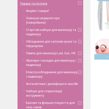
Товари та послуги
Акційні товари!
Зовнішні акумулятори
(повербанки)
Стартові набори для манікюру та
педикюру
Обладнання для салонів краси та
перукарень
Лампи для манікюру Led, Sun, УФ
–
Фрезери і насадки для манікюру і
педикюру
Електрообладнання для манікюру
і педикюру
Антисептики і дезінфікуючі засоби
Набори для стерилізації
інструменту
Базове та фінішне покриття для
гель-лаків