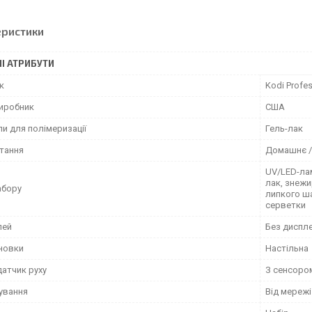
еристики
І АТРИБУТИ
к
Kodi Profes
виробник
США
и для полімеризації
Гель-лак
тання
Домашнє /
UV/LED-лам
лак, знежи
абору
липкого ша
серветки
лей
Без диспл
ановки
Настільна
датчик руху
З сенсоро
чування
Від мережі