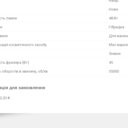
Набір
Нове
сть лампи
48 Вт
пи
Гібридна
ення
Для манік
кація косметичного засобу
Мас марке
Знімне
сть фрезера (Вт)
45
ь оборотів в хвилину, об/хв
35000
ація для замовлення
2,32 ₴