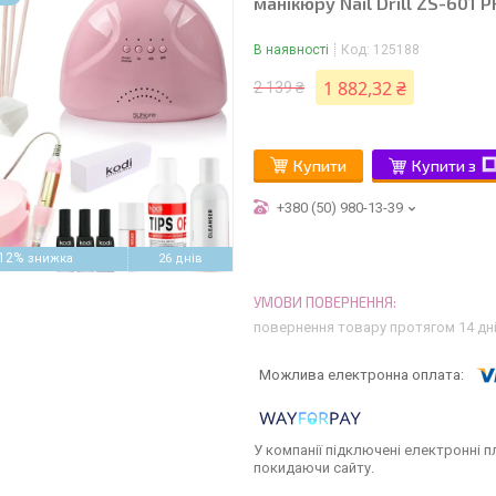
манікюру Nail Drill ZS-601 
В наявності
Код:
125188
1 882,32 ₴
2 139 ₴
Купити
Купити з
+380 (50) 980-13-39
12%
26 днів
повернення товару протягом 14 дн
У компанії підключені електронні п
покидаючи сайту.