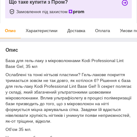
Що таке купити з Пром?
Замовлення під захистом
Опис
Характеристики
Доставка
Оплата
Умови п
Опис
База для гель-лаку з мікроволокнами Kodi Professional Lint
Base Gel, 35 мл
Ослаблені та тонкі нігтьові пластини? Гель-лакове покриття
тримається зовсім не так довго, як хотілося б? Рішення є база
для гель-лаку Kodi Professional Lint Base Gel! Її секрет полягає
у складі, який збагачений ультратонкими шовковими
мікроволокнами. Вплив ультрафіолету в процесі полімеризації
бази призводить до того, що з мікроволокон на нігті
формується міцна армувальна сітка. Завдяки їй вдається
нівелювати хрупкість нігтиків і уникнути появи неприємностей,
як-от тріщини, відколи.
Об'єм 35 мл.