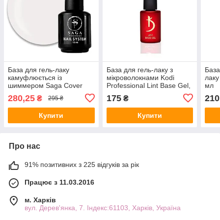
База для гель-лаку
База для гель-лаку з
База
камуфлюється із
мікроволокнами Kodi
лаку
шиммером Saga Сover
Professional Lint Base Gel,
мл
Base № 1, 15 мл
7 мл
280,25
175
210
₴
₴
295 ₴
Купити
Купити
Про нас
91% позитивних з 225 відгуків за рік
Працює з 11.03.2016
м. Харків
вул. Дерев'янка, 7. Індекс:61103, Харків, Україна