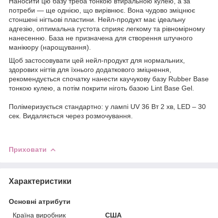
Наносити цю базу треба тонкою втиральною кулею, а за
потреби — ще однією, що вирівнює. Вона чудово зміцнює
стоншені нігтьові пластини. Нейл-продукт має ідеальну
адгезію, оптимальна густота сприяє легкому та рівномірному
нанесенню. База не призначена для створення штучного
манікюру (нарощування).
Щоб застосовувати цей нейл-продукт для нормальних,
здорових нігтів для їхнього додаткового зміцнення,
рекомендується спочатку нанести каучукову базу Rubber Base
тонкою кулею, а потім покрити ніготь базою Lint Base Gel.
Полімеризується стандартно: у лампі UV 36 Вт 2 хв, LED – 30
сек. Видаляється через розмочування.
Приховати
Характеристики
Основні атрибути
Країна виробник
США