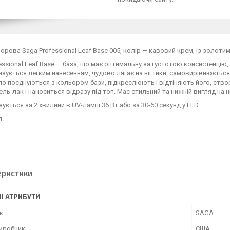
орова Saga Professional Leaf Base 005, колір — кавовий крем, із золоти
essional Leaf Base — база, що має оптимальну за густотою консистенцію,
зується легким нанесенням, чудово лягає на нігтики, самовирівнюється.
о поєднуються з кольором бази, підкреслюють і відтіняють його, створ
ель-лак і наноситься відразу під топ. Має стильний та нижній вигляд на н
ується за 2 хвилини в UV-лампі 36 Вт або за 30-60 секунд у LED.
л.
еристики
І АТРИБУТИ
к
SAGA
виробник
США