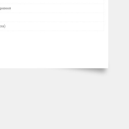
цнення
за)