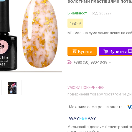
золотими пластівцями потал
В наявності
Код:
203297
160 ₴
Мінімальна сума замовлення на сай
Купити
Купити з
+380 (50) 980-13-39
повернення товару протягом 14 дн
У компанії підключені електронні п
покидаючи сайту.