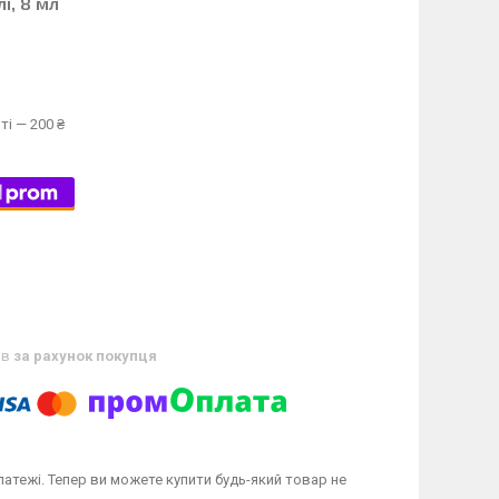
і, 8 мл
ті — 200 ₴
ів
за рахунок покупця
латежі. Тепер ви можете купити будь-який товар не