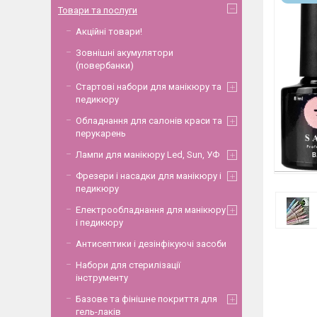
Товари та послуги
Акційні товари!
Зовнішні акумулятори
(повербанки)
Стартові набори для манікюру та
педикюру
Обладнання для салонів краси та
перукарень
Лампи для манікюру Led, Sun, УФ
Фрезери і насадки для манікюру і
педикюру
Електрообладнання для манікюру
і педикюру
Антисептики і дезінфікуючі засоби
Набори для стерилізації
інструменту
Базове та фінішне покриття для
гель-лаків