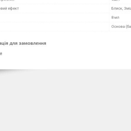
вий ефект
Блиск, Змі
8 мл
Основа (ба
ація для замовлення
 ₴