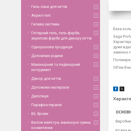
Гель-лаки для нігтів
Акрил-гелі
Гелева система
База коль
Глітерний гель, гель-фарби,
Saga Prof
акрилові фарби для декору нігтів
Характери
дуже вдал
Одноразова продукція
замінює г
Допоміжні рідини
Полімериз
Манікюрний та педікюрний
Об'єм 8 м
інструмент
Декор для нігтів
Допоміжні матеріали
Депіляція
Характ
Парафінотерапія
ОСНОВН
Вії, брови
Виробни
Валізи майстра, манікюрні сумки,
косметички
Країна 