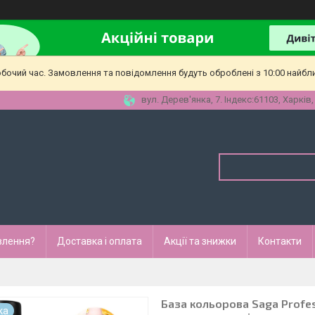
обочий час. Замовлення та повідомлення будуть оброблені з 10:00 найбл
вул. Дерев'янка, 7. Індекс:61103, Харків,
влення?
Доставка і оплата
Акції та знижки
Контакти
База кольорова Saga Profes
ка