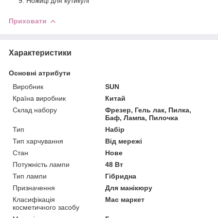
Ножиці для кутикулі
Приховати
Характеристики
Основні атрибути
Виробник
SUN
Країна виробник
Китай
Склад набору
Фрезер, Гель лак, Пилка,
Баф, Лампа, Пилочка
Тип
Набір
Тип харчування
Від мережі
Стан
Нове
Потужність лампи
48 Вт
Тип лампи
Гібридна
Призначення
Для манікюру
Класифікація
Мас маркет
косметичного засобу