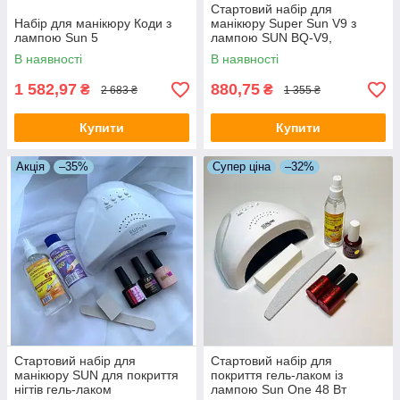
Стартовий набір для
Набір для манікюру Коди з
манікюру Super Sun V9 з
лампою Sun 5
лампою SUN BQ-V9,
матеріалами та декором.
В наявності
В наявності
1 582,97
880,75
₴
₴
2 683 ₴
1 355 ₴
Купити
Купити
Акція
–35%
Супер ціна
–32%
Стартовий набір для
Стартовий набір для
манікюру SUN для покриття
покриття гель-лаком із
нігтів гель-лаком
лампою Sun One 48 Вт