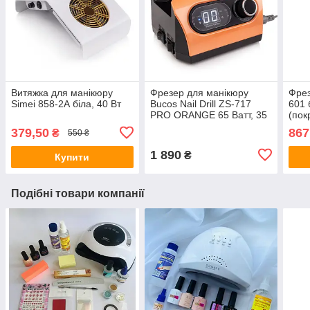
Витяжка для манікюру
Фрезер для манікюру
Фрез
Simei 858-2А біла, 40 Вт
Bucos Nail Drill ZS-717
601 
PRO ORANGE 65 Ватт, 35
(пок
000 об.
379,50
867
₴
550 ₴
1 890
₴
Купити
Подібні товари компанії