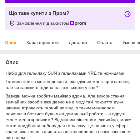
Що таке купити з Пром?
Замовлення під захистом
Опис
Характеристики
Доставка
Оплата
Умови п
Опис
Набір для гель-лаку SUN з гель-лаками YRE та ножицями
Гарних нігтиків можна досягти, відвідуючи манікюрні салони,
але чи завжди є година на такі виходи у світ?
Завжди можна зробити манікюр вдома. Але використання
звичайних засобів вже давно не в моді такі покриття дуже
швидко втрачають гарний вигляд, з таким манікюром
починаєш боятися будь-якої домашньої роботи – а вдруге
стане менш красивим? Відмінним рішенням, звичайно, може
стати придбання набору для гель лаку. Це новинка у сфері
краси, яка точно залишить вас задоволеною своїм зовнішнім
виглядом.