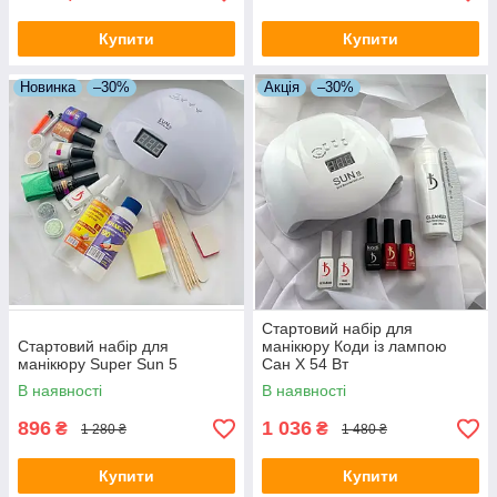
Купити
Купити
Новинка
–30%
Акція
–30%
Стартовий набір для
Стартовий набір для
манікюру Коди із лампою
манікюру Super Sun 5
Сан Х 54 Вт
В наявності
В наявності
896
1 036
₴
₴
1 280 ₴
1 480 ₴
Купити
Купити