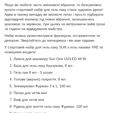
Якщо ви любите часто змінювати вбрання, то безсумнівно
купити стартовий набір для гель лаку стане чудовою ідеєю!
Адже в такому випадку ви зможете легко і просто підбирати
відповідний манікюр під певне вбрання, залишаючись
красивою та чарівною, при цьому не витрачаючи зайві гроші
та години на відвідування майстра.
Набір можна укомплектувати фрезером, інструментом та
декором. Звертайтесь до менеджера і він вам підкаже.
У стартовий набір для гель-лаку SUN з гель-лаками YRE та
ножицями входити:
Лампа для манікюру Sun One UV/LED 48 Вт
База для гель-лаку Каучукова, 8 мл
Гель-лак 8 мл - 3 штуки
Топове (верхнє) покриття, 8 мл
Знежирювач Фурман 3 в 1, 100 мл
Пилка для нігтів міні
Баф для нігтів міні
Рідина для зняття гель-лаку Фурман, 100 мл