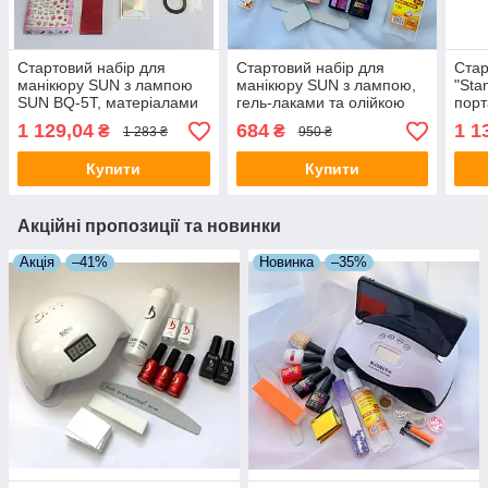
Стартовий набір для
Стартовий набір для
Стар
манікюру SUN з лампою
манікюру SUN з лампою,
"Sta
SUN BQ-5T, матеріалами
гель-лаками та олійкою
порт
та декором
для кутікули
ручк
1 129,04
684
1 1
₴
₴
1 283 ₴
950 ₴
Купити
Купити
Акційні пропозиції та новинки
Акція
–41%
Новинка
–35%