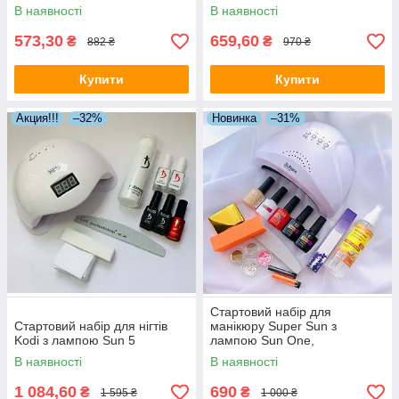
В наявності
В наявності
573,30
659,60
₴
₴
882 ₴
970 ₴
Купити
Купити
Акция!!!
–32%
Новинка
–31%
Стартовий набір для
Стартовий набір для нігтів
манікюру Super Sun з
Kodi з лампою Sun 5
лампою Sun One,
матеріалами та декором
В наявності
В наявності
1 084,60
690
₴
₴
1 595 ₴
1 000 ₴