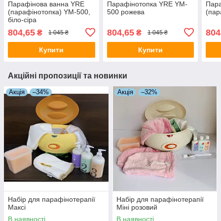
Парафінова ванна YRE
Парафінотопка YRE YM-
Пара
(парафінотопка) YM-500,
500 рожева
(пар
біло-сіра
804,65
804,65
804
₴
₴
1 045 ₴
1 045 ₴
Купити
Купити
Акційні пропозиції та новинки
Акція
–34%
Акція
–32%
Набір для парафінотерапії
Набір для парафінотерапії
Максі
Міні розовий
В наявності
В наявності