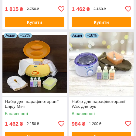
1 815
1 462
₴
₴
2 750 ₴
2 150 ₴
Купити
Купити
Акція
–32%
Акція
–18%
Набір для парафінотерапії
Набір для парафінотерапії
Enjoy Міні
Wax для рук
В наявності
В наявності
1 462
984
₴
₴
2 150 ₴
1 200 ₴