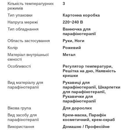
Кількість температурних
3
режимів
Тип упаковки
Картонна коробка
Напруга мережі
220~240 В
Тип обладнання
Ванночка для
парафінотерапії
Область застосування
Руки, Ноги
Колір
Рожевий
Матеріал внутрішньої
Метал
ємності
Особливості
Регулятор температури,
Решітка на дно, Наявність
кришки
Вид матеріалу для
Рукавиці для
парафінотерапії
парафінотерапії, Шкарпетки
для парафінотерапії,
Рукавички для
парафінотерапії
Вікова група
Для дорослих
Вид засобу для
Крем-маска, Парафін
парафінотерапії
косметичний, крем-скраб
Використання
Домашнє / Професійне