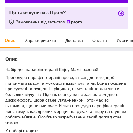
Що таке купити з Пром?
Замовлення під захистом
Опис
Характеристики
Доставка
Оплата
Умови п
Опис
Набір для парафінотерапії Enjoy Максі розовий
Процедура парафінотерапії проводиться для того, щоб
підтримати красу та молодість шкіри рук та ніг. Вона показана
при сухості та лущенні, тріщинах, пігментації та для зняття
больових відчуттів. Під час сеансу ви не зазнаєте жодного
дискомфорту, шкіра стане увлажненной і отримає всі
витамини, що не вистачає. Кілька процедур парафінотерапії
лишатимуть вас дрібних морщин на руках, а шкіру на ступнях
роблять м'якше. Особливо затребуваним такий догляд стає
зимою.
У наборі входити: