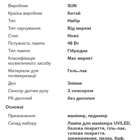
Виробник
SUN
Країна виробник
Китай
Тип
Набір
Тип харчування
Від мережі
Стан
Нове
Потужність лампи
48 Вт
Тип лампи
Гібридна
Класифікація
Мас маркет
косметичного засобу
Матеріали для
Гель-лак
полімеризації
Дно
Знімне
Сенсор датчик руху
З сенсором
РК-дисплей
без дисплея
Основні
Призначення
манікюр, педикюр
Склад набору
Лампа для манікюра UV/LED,
базова покриття, гіль-лак,
топове покриття.
знежиривник, пилка, баф,