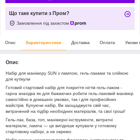
Що таке купити з Пром?
Замовлення під захистом
Опис
Характеристики
Доставка
Оплата
Умови 
Опис
Набір для манікюру SUN з лампою, гель-лаками та олійкою
для кутікули
Готовий стартовий набір для покриття нігтів гель-лаком -
гарна знахідка як для бажаючих робити гель-лаковий манікюр
самостійно в домашніх умовах, так і для професійних
майстрів. Купуючи набір, Ви заощаджуєте свій час,
витрачений на підбір необхідних матеріалів, та свої гроші!
Гель-лак, база, топ, манікюрні інструменти, витратні
матеріали, лампа — це вигідніше купувати у готовому
стартовому наборі, а не окремо.
Набір можна укомплектувати фрезером, інструментом та