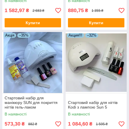
В наявності
В наявності
1 582,97
880,75
₴
₴
2 683 ₴
1 355 ₴
Купити
Купити
Акція
–35%
Акция!!!
–32%
Стартовий набір для
манікюру SUN для покриття
Стартовий набір для нігтів
нігтів гель-лаком
Kodi з лампою Sun 5
В наявності
В наявності
573,30
1 084,60
₴
₴
882 ₴
1 595 ₴