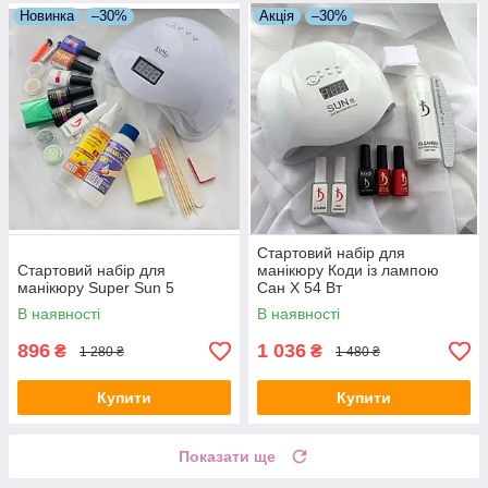
Новинка
–30%
Акція
–30%
Стартовий набір для
Стартовий набір для
манікюру Коди із лампою
манікюру Super Sun 5
Сан Х 54 Вт
В наявності
В наявності
896
1 036
₴
₴
1 280 ₴
1 480 ₴
Купити
Купити
Показати ще