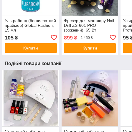
Ультрабонд (безкислотний
Фрезер для манікюру Nail
Ульт
праймер) Global Fashion,
Drill ZS-601 PRO
прай
15 мл
(рожевий), 65 Вт
Рrof
105
899
95
₴
₴
1 450 ₴
Купити
Купити
Подібні товари компанії
Стартовий набір для
Стартовий набір для
Стар