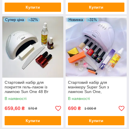
Купити
Купити
Супер ціна
–32%
Новинка
–31%
Стартовий набір для
Стартовий набір для
покриття гель-лаком із
манікюру Super Sun з
лампою Sun One 48 Вт
лампою Sun One,
матеріалами та декором
В наявності
В наявності
659,60
690
₴
₴
970 ₴
1 000 ₴
Купити
Купити