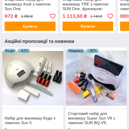
манікюру Kodi з лампою
манікюру YRE з лампою
мані
Sun One
SUN One, фрезером-
лам
ручкою та декором
мате
972
1 113,60
880
₴
₴
1 350 ₴
1 740 ₴
Купити
Купити
Акційні пропозиції та новинки
Акція
–41%
Новинка
–35%
Стартовий набір для
Набір для манікюру Коди з
манікюру Super Sun V9 з
лампою Sun 5
лампою SUN BQ-V9,
матеріалами та декором.