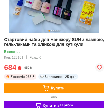
Стартовий набір для манікюру SUN з лампою,
гель-лаками та олійкою для кутікули
В наявності
Код: 125161
Роздріб
684
₴
950 ₴
Економія
266 ₴
Залишилось
25 днів
Купити
або
Купити з