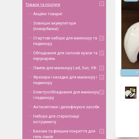
Товари та послуги
Акційні товари!
Зовнішні акумулятори
(повербанки)
Стартові набори для манікюру та
педикюру
Обладнання для салонів краси та
перукарень
Лампи для манікюру Led, Sun, УФ
–
Фрезери і насадки для манікюру і
педикюру
Електрообладнання для манікюру
і педикюру
Антисептики і дезінфікуючі засоби
Набори для стерилізації
інструменту
Базове та фінішне покриття для
гель-лаків