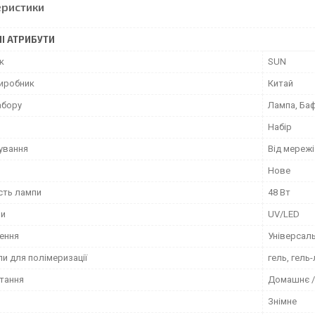
еристики
І АТРИБУТИ
к
SUN
виробник
Китай
абору
Лампа, Ба
Набір
чування
Від мережі
Нове
сть лампи
48 Вт
пи
UV/LED
ення
Універсал
и для полімеризації
гель, гель
тання
Домашнє /
Знімне