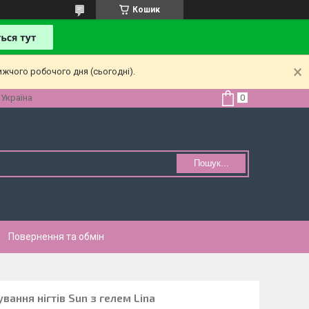
Кошик
ижчого робочого дня (сьогодні).
 Україна
Пошук...
Повернення та обмін
ання нігтів Sun з гелем Lina