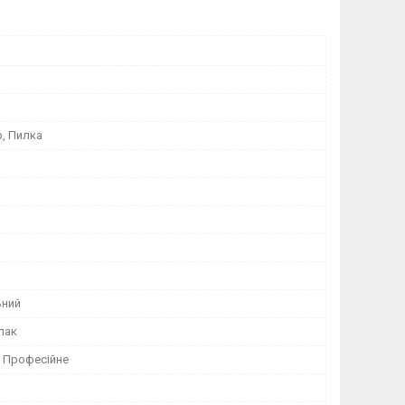
ф, Пилка
ьний
-лак
 Професійне