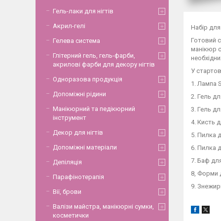
Гель-лаки для нігтів
Акрил-гелі
Набір для
Готовий с
Гелева система
манікюр с
Глітерний гель, гель-фарби,
необхідних
акрилові фарби для декору нігтів
У стартов
Одноразова продукція
1. Лампа 
Допоміжні рідини
2. Гель д
Манікюрний та педікюрний
3. Гель д
інструмент
4. Кисть 
Декор для нігтів
5. Пилка д
Допоміжні матеріали
6. Пилка д
7. Баф для
Депіляція
8, Форми
Парафінотерапія
9. Знежир
Вії, брови
Валізи майстра, манікюрні сумки,
косметички