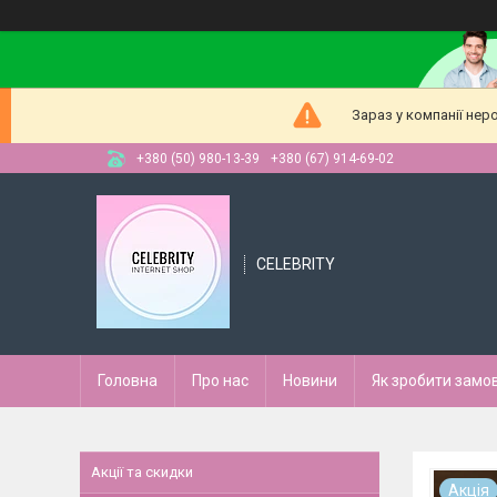
Зараз у компанії нер
+380 (50) 980-13-39
+380 (67) 914-69-02
CELEBRITY
Головна
Про нас
Новини
Як зробити замо
Акції та скидки
Акція