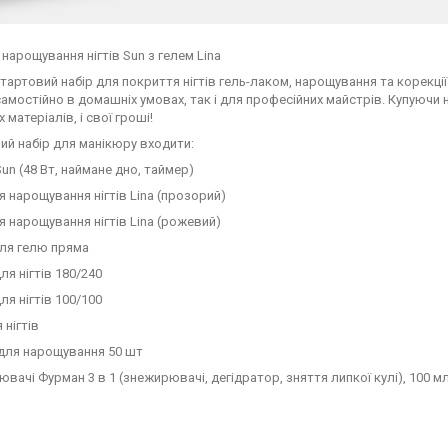
 нарощування нігтів Sun з гелем Lina
тартовий набір для покриття нігтів гель-лаком, нарощування та корекції 
амостійно в домашніх умовах, так і для професійних майстрів. Купуючи на
 матеріалів, і свої гроші!
ий набір для манікюру входити:
Sun (48 Вт, наймане дно, таймер)
ля нарощування нігтів Lina (прозорий)
ля нарощування нігтів Lina (рожевий)
для гелю пряма
ля нігтів 180/240
ля нігтів 100/100
 нігтів
 для нарощування 50 шт
ювачі Фурман 3 в 1 (знежирювачі, дегідратор, зняття липкої кулі), 100 м