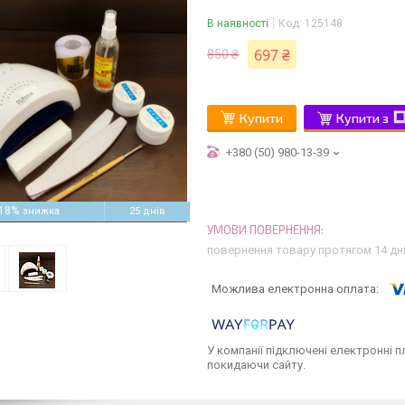
В наявності
Код:
125148
697 ₴
850 ₴
Купити
Купити з
+380 (50) 980-13-39
18%
25 днів
повернення товару протягом 14 дн
У компанії підключені електронні п
покидаючи сайту.