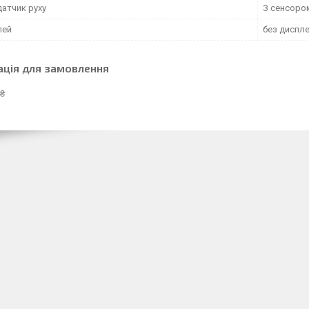
датчик руху
З сенсоро
лей
без диспл
ація для замовлення
 ₴