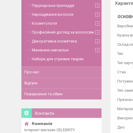
Характ
Перукарське приладдя
Нарощування волосся
ОСНОВН
Косметологія
Виробни
Професійний догляд за волоссям
Країна 
Декоративна косметика
Склад н
Манекени навчальні
Тип
Набори для стрижки тварин
Тип хар
Стан
Про нас
Потужні
Відгуки
Тип лам
Повернення та обмін
Признач
Матеріал
Контакти
Викорис
Дно
Інтернет-магазин CELEBRITY