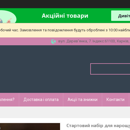
обочий час. Замовлення та повідомлення будуть оброблені з 10:00 найбл
вул. Дерев'янка, 7. Індекс:61103, Харків,
влення?
Доставка і оплата
Акції та знижки
Контакти
Стартовий набір для нарощув