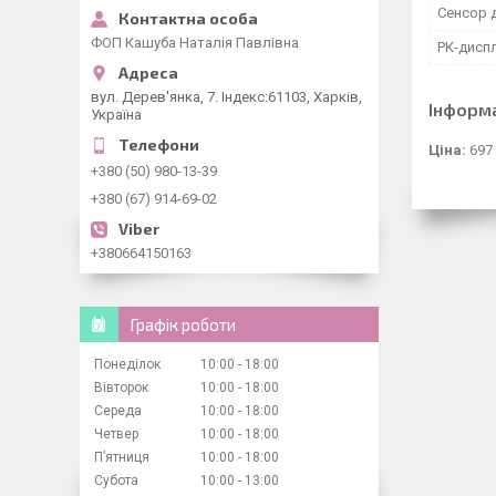
Сенсор 
ФОП Кашуба Наталія Павлівна
РК-дисп
вул. Дерев'янка, 7. Індекс:61103, Харків,
Інформ
Україна
Ціна:
697
+380 (50) 980-13-39
+380 (67) 914-69-02
+380664150163
Графік роботи
Понеділок
10:00
18:00
Вівторок
10:00
18:00
Середа
10:00
18:00
Четвер
10:00
18:00
Пʼятниця
10:00
18:00
Субота
10:00
13:00