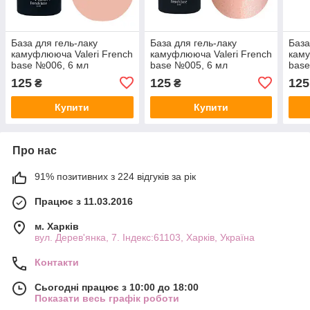
База для гель-лаку
База для гель-лаку
База
камуфлююча Valeri French
камуфлююча Valeri French
каму
base №006, 6 мл
base №005, 6 мл
base
125
125
125
₴
₴
Купити
Купити
Про нас
91% позитивних з 224 відгуків за рік
Працює з 11.03.2016
м. Харків
вул. Дерев'янка, 7. Індекс:61103, Харків, Україна
Контакти
Сьогодні працює з 10:00 до 18:00
Показати весь графік роботи