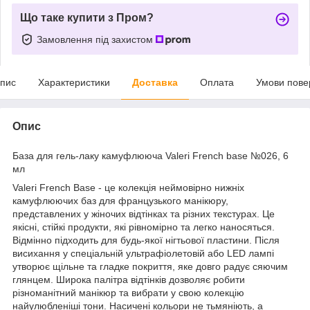
Що таке купити з Пром?
Замовлення під захистом
пис
Характеристики
Доставка
Оплата
Умови пове
Опис
База для гель-лаку камуфлююча Valeri French base №026, 6
мл
Valeri French Base - це колекція неймовірно нижніх
камуфлюючих баз для французького манікюру,
представлених у жіночих відтінках та різних текстурах. Це
якісні, стійкі продукти, які рівномірно та легко наносяться.
Відмінно підходить для будь-якої нігтьової пластини. Після
висихання у спеціальній ультрафіолетовій або LED лампі
утворює щільне та гладке покриття, яке довго радує сяючим
глянцем. Широка палітра відтінків дозволяє робити
різноманітний манікюр та вибрати у свою колекцію
найулюбленіші тони. Насичені кольори не тьмяніють, а