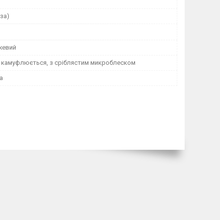
за)
жевий
, камуфлюється, з сріблястим микроблеском
а