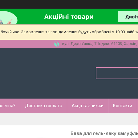
обочий час. Замовлення та повідомлення будуть оброблені з 10:00 найбл
вул. Дерев'янка, 7. Індекс:61103, Харків,
влення?
Доставка і оплата
Акції та знижки
Контакти
База для гель-лаку камуфлю