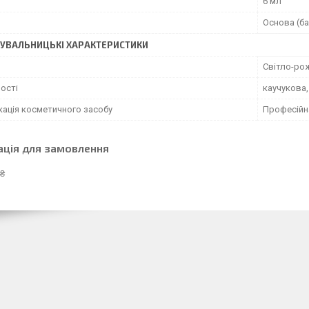
6 мл
Основа (ба
УВАЛЬНИЦЬКІ ХАРАКТЕРИСТИКИ
Світло-ро
ості
каучукова
кація косметичного засобу
Професійн
ація для замовлення
 ₴