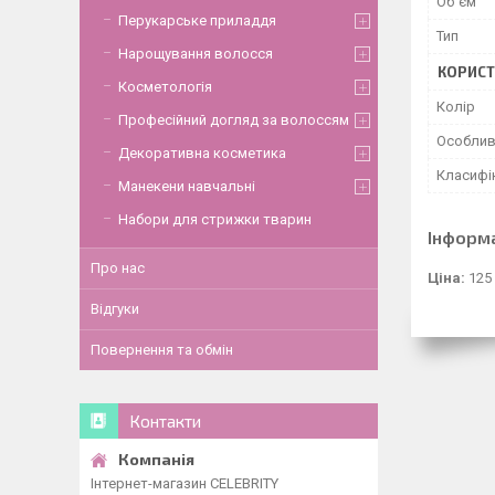
Об`єм
Перукарське приладдя
Тип
Нарощування волосся
КОРИСТ
Косметологія
Колір
Професійний догляд за волоссям
Особлив
Декоративна косметика
Класифі
Манекени навчальні
Набори для стрижки тварин
Інформ
Про нас
Ціна:
125
Відгуки
Повернення та обмін
Контакти
Інтернет-магазин CELEBRITY