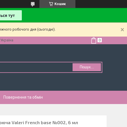
Кошик
ижчого робочого дня (сьогодні).
 Україна
Пошук...
Повернення та обмін
юча Valeri French base №002, 6 мл