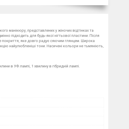
кого манікюру, представлених у жіночих відтінках та
ідмінно підходить для будь-якої нігтьової пластини. Після
ке покриття, яке довго радує сяючим глянцем. Широка
екцію найулюбленіші тони. Насичені кольори не тьмяніють,
лини в УФ лампі, 1 хвилину в гібридній лампі.