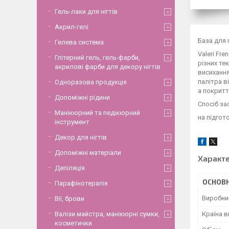
Гель-лаки для нігтів
Акрил-гелі
База для 
Гелева система
Valeri Fr
Глітерний гель, гель-фарби,
різних тек
акрилові фарби для декору нігтів
висихання
палітра в
Одноразова продукція
а покритт
Допоміжні рідини
Спосіб за
Манікюрний та педікюрний
на підгот
інструмент
Декор для нігтів
Допоміжні матеріали
Характ
Депіляція
ОСНОВН
Парафінотерапія
Виробни
Вії, брови
Країна 
Валізи майстра, манікюрні сумки,
косметички