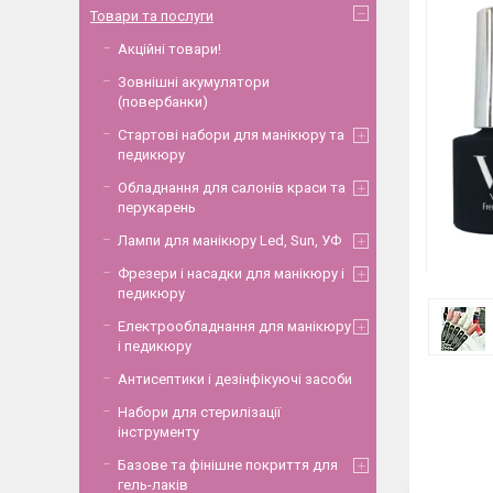
Товари та послуги
Акційні товари!
Зовнішні акумулятори
(повербанки)
Стартові набори для манікюру та
педикюру
Обладнання для салонів краси та
перукарень
Лампи для манікюру Led, Sun, УФ
Фрезери і насадки для манікюру і
педикюру
Електрообладнання для манікюру
і педикюру
Антисептики і дезінфікуючі засоби
Набори для стерилізації
інструменту
Базове та фінішне покриття для
гель-лаків