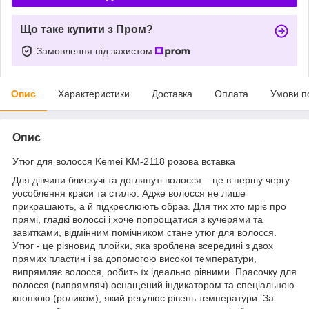
Що таке купити з Пром?
Замовлення під захистом
Опис
Характеристики
Доставка
Оплата
Умови п
Опис
Утюг для волосся Kemei KM-2118 розова вставка
Для дівчини блискучі та доглянуті волосся – це в першу чергу
уособлення краси та стилю. Адже волосся не лише
прикрашають, а й підкреслюють образ. Для тих хто мріє про
прямі, гладкі волоссі і хоче попрощатися з кучерями та
завитками, відмінним помічником стане утюг для волосся.
Утюг - це різновид плойки, яка зроблена всередині з двох
прямих пластин і за допомогою високої температури,
випрямляє волосся, робить їх ідеально рівними. Прасочку для
волосся (випрямляч) оснащений індикатором та спеціальною
кнопкою (роликом), який регулює рівень температури. За