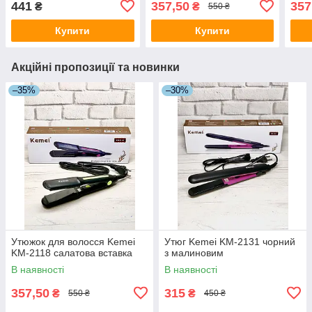
441
357,50
357
₴
₴
550 ₴
Купити
Купити
Акційні пропозиції та новинки
–35%
–30%
Утюжок для волосся Kemei
Утюг Kemei KM-2131 чорний
KM-2118 салатова вставка
з малиновим
В наявності
В наявності
357,50
315
₴
₴
550 ₴
450 ₴