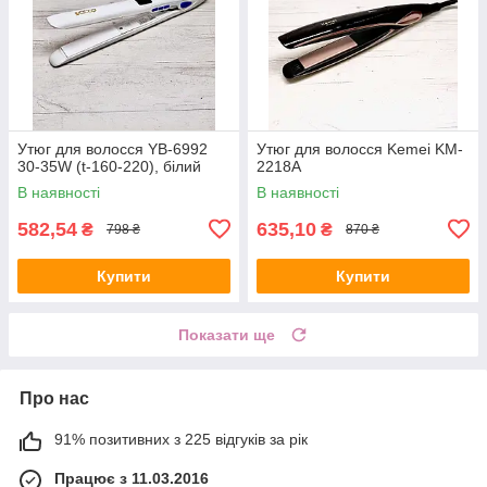
Утюг для волосся YB-6992
Утюг для волосся Kemei KM-
30-35W (t-160-220), білий
2218A
В наявності
В наявності
582,54
635,10
₴
₴
798 ₴
870 ₴
Купити
Купити
Показати ще
Про нас
91% позитивних з 225 відгуків за рік
Працює з 11.03.2016