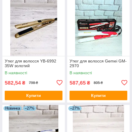
Утюг для волосся YB-6992
Утюг для волосся Gemei GM-
35W золотий
2970
В наявності
В наявності
582,54
587,65
₴
₴
798 ₴
805 ₴
Купити
Купити
Новинка
–27%
–27%