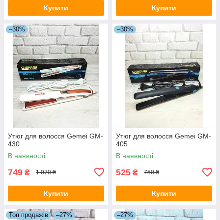
Купити
Купити
–30%
–30%
Утюг для волосся Gemei GM-
Утюг для волосся Gemei GM-
430
405
В наявності
В наявності
749
525
₴
₴
1 070 ₴
750 ₴
Купити
Купити
Топ продажів
–27%
–27%