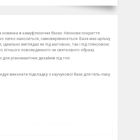
ва новинка в камуфлюючих базах. Неонове покриття
но легко наноситься, самовирівнюється. База має щільну
я, ідеально виглядає як під матовою, так і під глянсовою
о літнього повсякденного чи святкового образу.
и для різноманітних дизайнів під топ.
ндує виконати підкладку з каучукової бази для гель-лаку.