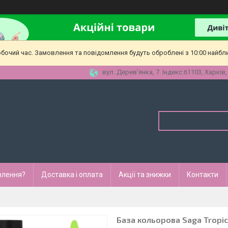
обочий час. Замовлення та повідомлення будуть оброблені з 10:00 найбл
вул. Дерев'янка, 7. Індекс:61103, Харків,
влення?
Доставка і оплата
Акції та знижки
Контакти
База кольорова Saga Tropic