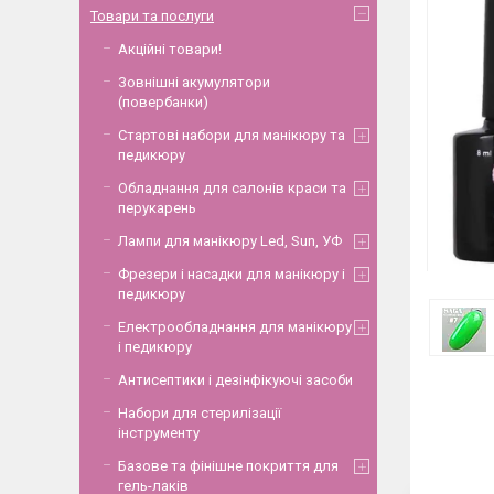
Товари та послуги
Акційні товари!
Зовнішні акумулятори
(повербанки)
Стартові набори для манікюру та
педикюру
Обладнання для салонів краси та
перукарень
Лампи для манікюру Led, Sun, УФ
Фрезери і насадки для манікюру і
педикюру
Електрообладнання для манікюру
і педикюру
Антисептики і дезінфікуючі засоби
Набори для стерилізації
інструменту
Базове та фінішне покриття для
гель-лаків