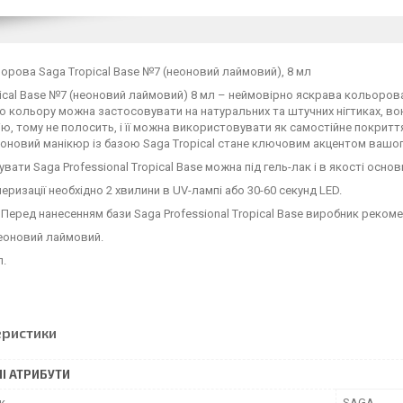
орова Saga Tropical Base №7 (неоновий лаймовий), 8 мл
ical Base №7 (неоновий лаймовий) 8 мл – неймовірно яскрава кольоро
 кольору можна застосовувати на натуральних та штучних нігтиках, во
ію, тому не полосить, і її можна використовувати як самостійне покритт
оновий манікюр із базою Saga Tropical стане ключовим акцентом вашог
вати Saga Professional Tropical Base можна під гель-лак і в якості основ
еризації необхідно 2 хвилини в UV-лампі або 30-60 секунд LED.
Перед нанесенням бази Saga Professional Tropical Base виробник рекоме
еоновий лаймовий.
л.
еристики
І АТРИБУТИ
к
SAGA