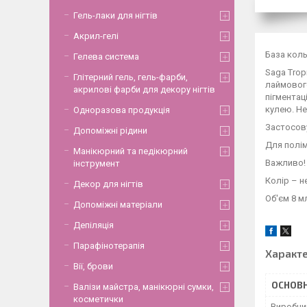
Гель-лаки для нігтів
Акрил-гелі
База коль
Гелева система
Saga Trop
Глітерний гель, гель-фарби,
лаймового
акрилові фарби для декору нігтів
пігментац
кулею. Не
Одноразова продукція
Застосову
Допоміжні рідини
Для полім
Манікюрний та педікюрний
Важливо! 
інструмент
Колір – н
Декор для нігтів
Об'єм 8 м
Допоміжні матеріали
Депіляція
Парафінотерапія
Характ
Вії, брови
ОСНОВН
Валізи майстра, манікюрні сумки,
косметички
Виробни