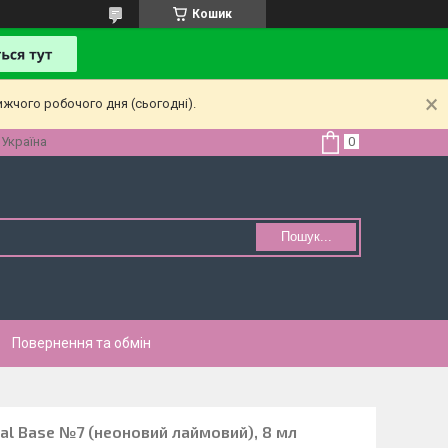
Кошик
ижчого робочого дня (сьогодні).
 Україна
Пошук...
Повернення та обмін
al Base №7 (неоновий лаймовий), 8 мл