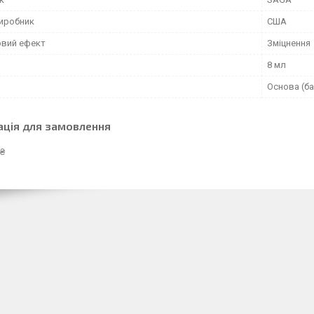
виробник
США
вий ефект
Зміцнення
8 мл
Основа (ба
ація для замовлення
 ₴