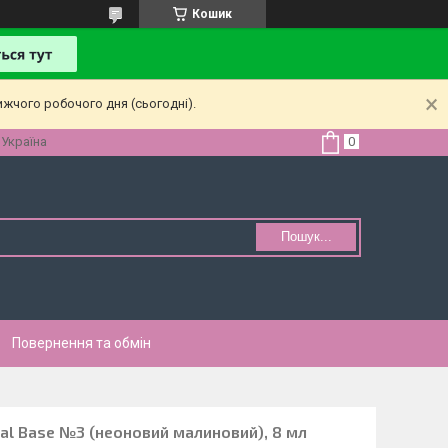
Кошик
ижчого робочого дня (сьогодні).
 Україна
Пошук...
Повернення та обмін
al Base №3 (неоновий малиновий), 8 мл