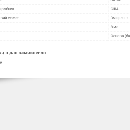
виробник
США
вий ефект
Зміцнення
8 мл
Основа (ба
ація для замовлення
 ₴