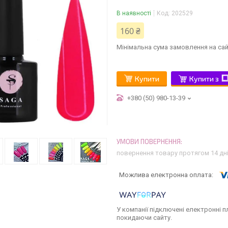
В наявності
Код:
202529
160 ₴
Мінімальна сума замовлення на сай
Купити
Купити з
+380 (50) 980-13-39
повернення товару протягом 14 дн
У компанії підключені електронні п
покидаючи сайту.