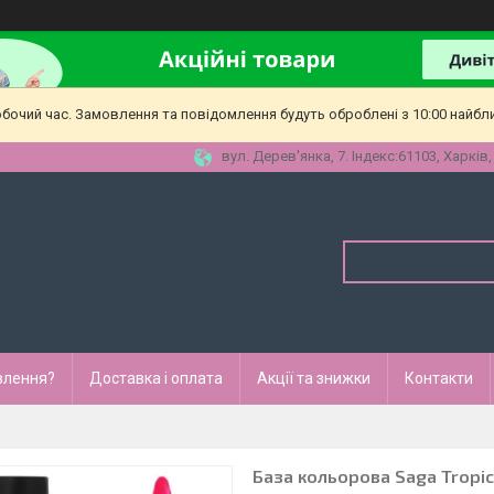
обочий час. Замовлення та повідомлення будуть оброблені з 10:00 найбл
вул. Дерев'янка, 7. Індекс:61103, Харків,
влення?
Доставка і оплата
Акції та знижки
Контакти
База кольорова Saga Tropic