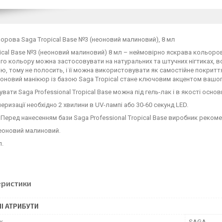
орова Saga Tropical Base №3 (неоновий малиновий), 8 мл
ical Base №3 (неоновий малиновий) 8 мл – неймовірно яскрава кольор
о кольору можна застосовувати на натуральних та штучних нігтиках, в
ію, тому не полосить, і її можна використовувати як самостійне покритт
оновий манікюр із базою Saga Tropical стане ключовим акцентом вашог
вати Saga Professional Tropical Base можна під гель-лак і в якості основ
еризації необхідно 2 хвилини в UV-лампі або 30-60 секунд LED.
Перед нанесенням бази Saga Professional Tropical Base виробник рекоме
еоновий малиновий.
л.
еристики
І АТРИБУТИ
к
SAGA