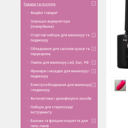
Товари та послуги
Акційні товари!
Зовнішні акумулятори
(повербанки)
Стартові набори для манікюру та
педикюру
Обладнання для салонів краси та
перукарень
Лампи для манікюру Led, Sun, УФ
Фрезери і насадки для манікюру і
педикюру
Електрообладнання для манікюру
і педикюру
Антисептики і дезінфікуючі засоби
Набори для стерилізації
інструменту
Базове та фінішне покриття для
гель-лаків