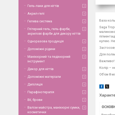
Гель-лаки для нігтів
Акрил-гелі
База коль
Гелева система
Saga Trop
Глітерний гель, гель-фарби,
малиновог
акрилові фарби для декору нігтів
пігментац
кулею. Не
Одноразова продукція
Застосову
Допоміжні рідини
Для полім
Манікюрний та педікюрний
Важливо! 
інструмент
Колір – н
Декор для нігтів
Об'єм 8 м
Допоміжні матеріали
Депіляція
Парафінотерапія
Характ
Вії, брови
ОСНОВН
Валізи майстра, манікюрні сумки,
косметички
Виробни