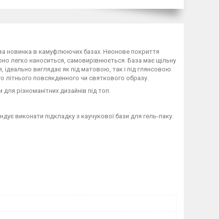
ова новинка в камуфлюючих базах. Неонове покриття
оно легко наноситься, самовирівнюється. База має щільну
я, ідеально виглядає як під матовою, так і під глянсовою
о літнього повсякденного чи святкового образу.
и для різноманітних дизайнів під топ.
ндує виконати підкладку з каучукової бази для гель-лаку.