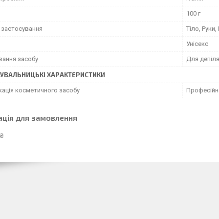
100 г
 застосування
Тіло, Руки,
Унісекс
вання засобу
Для депіля
УВАЛЬНИЦЬКІ ХАРАКТЕРИСТИКИ
кація косметичного засобу
Професійн
ація для замовлення
 ₴