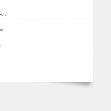
 Ноги
ції
а