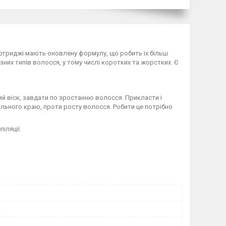
артриджі мають оновлену формулу, що робить їх більш
зних типів волосся, у тому числі коротких та жорстких. Є
ий віск, завдати по зростанню волосся. Прикласти і
ільного краю, проти росту волосся. Робити це потрібно
іляції.