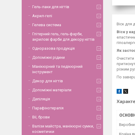
Гель-лаки для нігтів
Акрил-гелі
Віск для д
Гелева система
Віск у ка
Глітерний гель, гель-фарби,
еластични
акрилові фарби для декору нігтів
гіпоалерг
Одноразова продукція
Як засто
Допоміжні рідини
Очистити 
притиснут
Манікюрний та педікюрний
різким ру
інструмент
По заверш
Декор для нігтів
Допоміжні матеріали
Депіляція
Характ
Парафінотерапія
ОСНОВН
Вії, брови
Виробни
Валізи майстра, манікюрні сумки,
косметички
Країна 