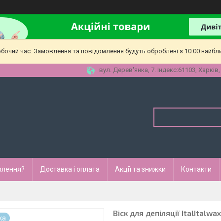
обочий час. Замовлення та повідомлення будуть оброблені з 10:00 найбл
вул. Дерев'янка, 7. Індекс:61103, Харків,
влення?
Доставка і оплата
Акції та знижки
Контакти
Віск для депіляції ItalItalw
ка