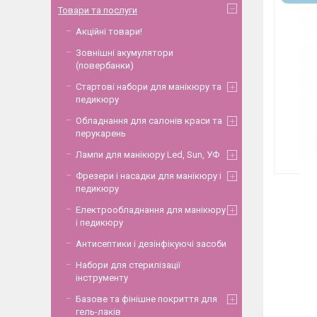
Товари та послуги
Акційні товари!
Зовнішні акумулятори
(повербанки)
Стартові набори для манікюру та
педикюру
Обладнання для салонів краси та
перукарень
Лампи для манікюру Led, Sun, УФ
Фрезери і насадки для манікюру і
педикюру
Електрообладнання для манікюру
і педикюру
Антисептики і дезінфікуючі засоби
Набори для стерилізації
інструменту
Базове та фінішне покриття для
гель-лаків