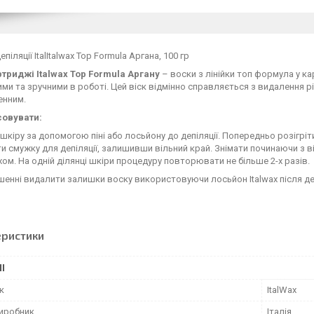
епіляції ItalItalwax Top Formula Аргана, 100 гр
ртриджі Italwax Top Formula Аргану
– воски з лінійки топ формула у к
ми та зручними в роботі. Цей віск відмінно справляється з видалення рі
енним.
совувати:
шкіру за допомогою піні або лосьйону до депіляції. Попередньо розігріт
и смужку для депіляції, залишивши вільний край. Знімати починаючи з в
хом. На одній ділянці шкіри процедуру повторювати не більше 2-х разів.
енні видалити залишки воску використовуючи лосьйон Italwax після деп
еристики
І
к
ItalWax
виробник
Італія