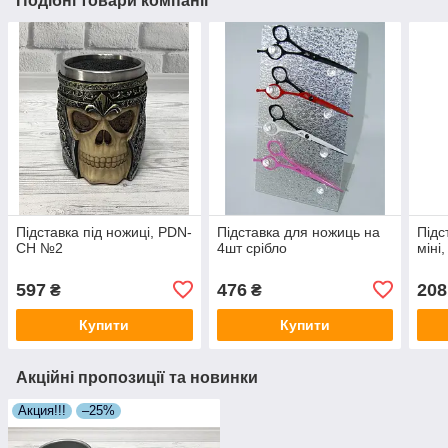
Подібні товари компанії
Підставка під ножиці, PDN-
Підставка для ножиць на
Підс
CH №2
4шт срібло
міні
597
476
208
₴
₴
Купити
Купити
Акційні пропозиції та новинки
Акция!!!
–25%