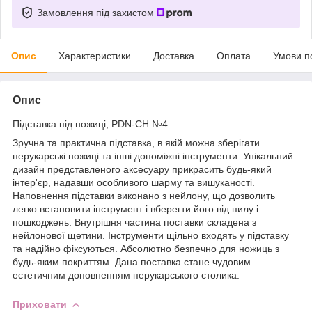
Замовлення під захистом
Опис
Характеристики
Доставка
Оплата
Умови п
Опис
Підставка під ножиці, PDN-CH №4
Зручна та практична підставка, в якій можна зберігати
перукарські ножиці та інші допоміжні інструменти. Унікальний
дизайн представленого аксесуару прикрасить будь-який
інтер'єр, надавши особливого шарму та вишуканості.
Наповнення підставки виконано з нейлону, що дозволить
легко встановити інструмент і вберегти його від пилу і
пошкоджень. Внутрішня частина поставки складена з
нейлонової щетини. Інструменти щільно входять у підставку
та надійно фіксуються.
Абсолютно безпечно для ножиць з
будь-яким покриттям. Дана поставка стане чудовим
естетичним доповненням перукарського столика.
Приховати