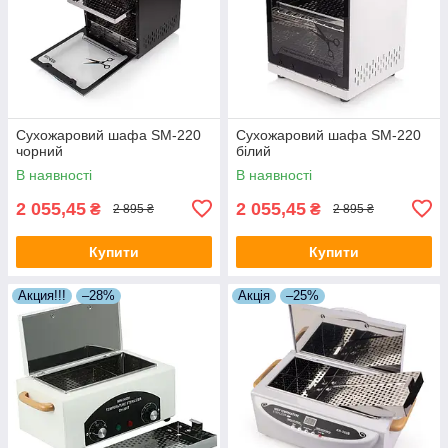
Сухожаровий шафа SM-220
Сухожаровий шафа SM-220
чорний
білий
В наявності
В наявності
2 055,45
2 055,45
₴
₴
2 895 ₴
2 895 ₴
Купити
Купити
Акция!!!
–28%
Акція
–25%