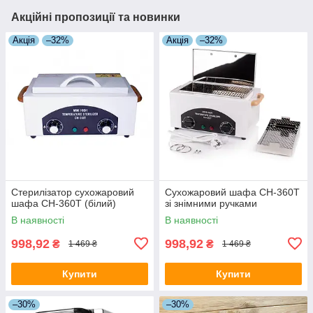
Акційні пропозиції та новинки
Акція
–32%
Акція
–32%
Стерилізатор сухожаровий
Сухожаровий шафа CH-360T
шафа CH-360T (білий)
зі знімними ручками
В наявності
В наявності
998,92
998,92
₴
₴
1 469 ₴
1 469 ₴
Купити
Купити
–30%
–30%