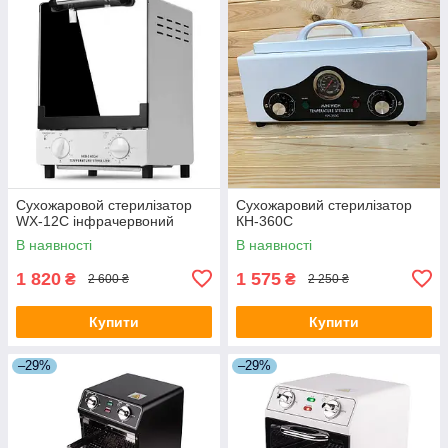
Сухожаровой стерилізатор
Сухожаровий стерилізатор
WX-12C інфрачервоний
КH-360С
В наявності
В наявності
1 820
1 575
₴
₴
2 600 ₴
2 250 ₴
Купити
Купити
–29%
–29%