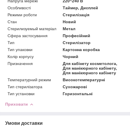
Напруга мережі
220~240 В
Особливості
Таймер, Дисплей
Режими роботи
Стерилізація
Стан
Новий
Стерилизуемый матеріал
Метал
Сфера застосування
Професійний
Тип
Стерилізатор
Тип упаковки
Картонна коробка
Колір корпусу
Чорний
Призначення
Для кабінету косметолога,
Для манікюрного кабінету,
Для манікюрного кабінету
Температурний режим
Високотемпературні
Тип стерилізатора
Сухожарові
Тип установки
Горизонтальні
Приховати
Умови доставки