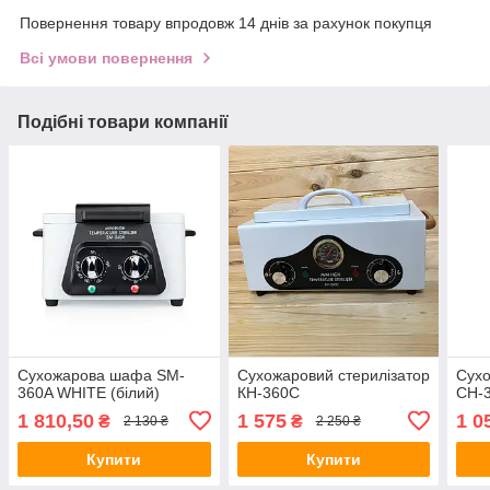
Повернення товару впродовж 14 днів за рахунок покупця
Всі умови повернення
Подібні товари компанії
Сухожарова шафа SM-
Сухожаровий стерилізатор
Сухо
360A WHITE (білий)
КH-360С
CH-3
1 810,50
1 575
1 0
₴
₴
2 130 ₴
2 250 ₴
Купити
Купити