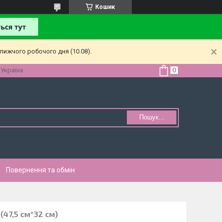
Кошик
лижчого робочого дня (10.08).
 Україна
Пошук...
Повернення та обмін
(47,5 см*32 см)