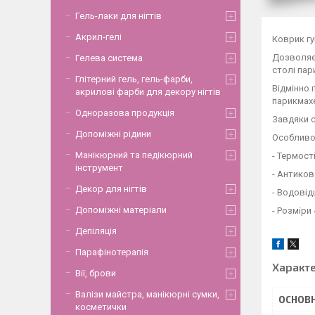
Гель-лаки для нігтів
Акрил-гелі
Коврик гу
Дозволяє 
Гелева система
столі пар
Глітерний гель, гель-фарби,
Відмінно 
акрилові фарби для декору нігтів
парикмахе
Одноразова продукція
Завдяки с
Допоміжні рідини
Особливо
Манікюрний та педікюрний
- Термост
інструмент
- Антико
Декор для нігтів
- Водові
Допоміжні матеріали
- Розміри 
Депіляція
Парафінотерапія
Характ
Вії, брови
Валізи майстра, манікюрні сумки,
ОСНОВН
косметички