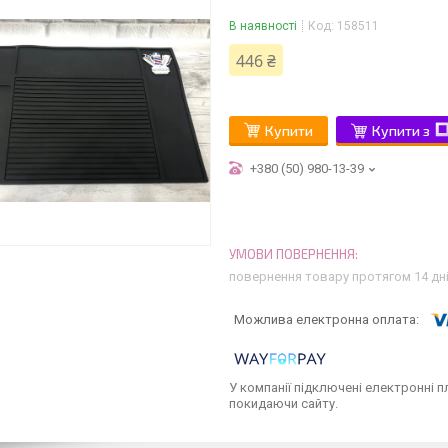
В наявності
Код:
158511
446 ₴
Купити
Купити з
+380 (50) 980-13-39
повернення товару протягом 14 дн
У компанії підключені електронні п
покидаючи сайту.