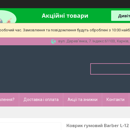
еробочий час. Замовлення та повідомлення будуть оброблені з 10:00 найб
вул. Дерев'янка, 7. Індекс:61103, Харків,
влення?
Доставка і оплата
Акції та знижки
Контакти
Коврик гумовий Barber L-12 