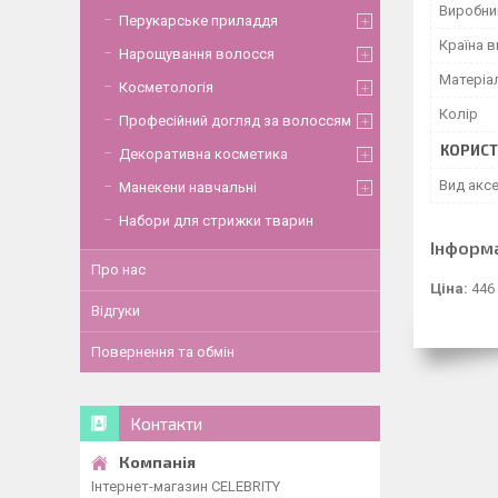
Виробни
Перукарське приладдя
Країна 
Нарощування волосся
Матеріа
Косметологія
Колір
Професійний догляд за волоссям
КОРИСТ
Декоративна косметика
Вид акс
Манекени навчальні
Набори для стрижки тварин
Інформ
Про нас
Ціна:
446
Відгуки
Повернення та обмін
Контакти
Інтернет-магазин CELEBRITY