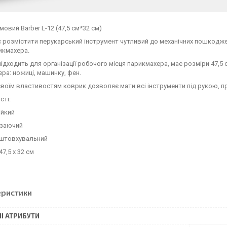
мовий Barber L-12 (47,5 см*32 см)
розмістити перукарський інструмент чутливий до механічних пошкоджен
икмахера.
підходить для організації робочого місця парикмахера, має розміри 47,5
ра: ножиці, машинку, фен.
воїм властивостям коврик дозволяє мати всі інструменти під рукою, пр
сті:
ійкий
взаючий
дштовхувальний
47,5 х 32 см
еристики
І АТРИБУТИ