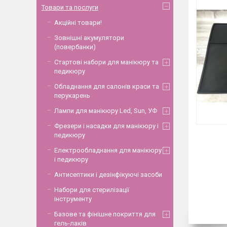
Товари та послуги
Акційні товари!
Зовнішні акумулятори
(повербанки)
Стартові набори для манікюру та
педикюру
Обладнання для салонів краси та
перукарень
Лампи для манікюру Led, Sun, УФ
Фрезери і насадки для манікюру і
педикюру
Електрообладнання для манікюру
і педикюру
Антисептики і дезінфікуючі засоби
Набори для стерилізації
інструменту
Базове та фінішне покриття для
гель-лаків