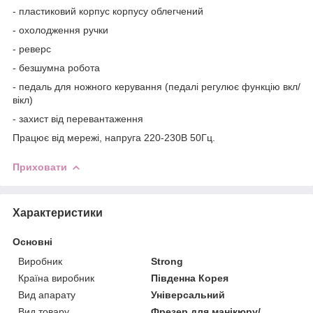
- пластиковий корпус корпусу облегчений
- охолодження ручки
- реверс
- безшумна робота
- педаль для ножного керування (педалі регулює функцію вкл/
вікл)
- захист від перевантаження
Працює від мережі, напруга 220-230В 50Гц.
Приховати
Характеристики
Основні
Виробник
Strong
Країна виробник
Південна Корея
Вид апарату
Універсальний
Вид товару
Фрезер для манікюру/