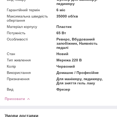
педикюру
Гарантійний термін
6 міс
Максимальна швидкість
35000 об/хв
обертання
Матеріал корпусу
Пластик
Потужність
65 Вт
Особливості
Реверс, Вбудований
запобіжник, Наявність
педалі
Стан
Новий
Тип живлення
Мережа 220 В
Колір
Червоний
Використання
Домашнє / Професійне
Призначення
Для манікюру, педикюру,
Для зняття гель лаку
Вид
Фрезер
Приховати
Умови доставки