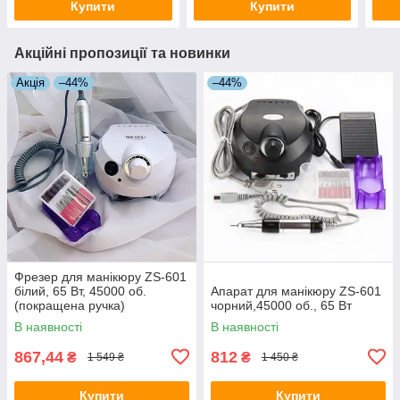
Купити
Купити
Акційні пропозиції та новинки
Акція
–44%
–44%
Фрезер для манікюру ZS-601
білий, 65 Вт, 45000 об.
Апарат для манікюру ZS-601
(покращена ручка)
чорний,45000 об., 65 Вт
В наявності
В наявності
867,44
812
₴
₴
1 549 ₴
1 450 ₴
Купити
Купити