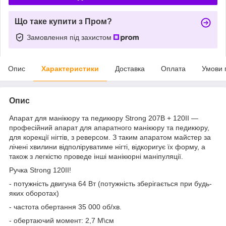
Що таке купити з Пром?
Замовлення під захистом
Опис
Характеристики
Доставка
Оплата
Умови 
Опис
Апарат для манікюру та педикюру Strong 207B + 120ІІ ―
професійний апарат для апаратного манікюру та педикюру,
для корекції нігтів, з реверсом. З таким апаратом майстер за
лічені хвилини відполіруватиме нігті, відкоригує їх форму, а
також з легкістю проведе інші манікюрні маніпуляції.
Ручка Strong 120ІІ!
- потужність двигуна 64 Вт (потужність зберігається при будь-
яких оборотах)
- частота обертання 35 000 об/хв.
- обертаючий момент: 2,7 М\см