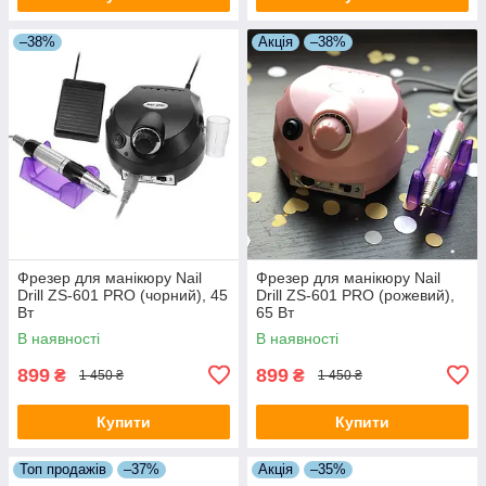
–38%
Акція
–38%
Фрезер для манікюру Nail
Фрезер для манікюру Nail
Drill ZS-601 PRO (чорний), 45
Drill ZS-601 PRO (рожевий),
Вт
65 Вт
В наявності
В наявності
899
899
₴
₴
1 450 ₴
1 450 ₴
Купити
Купити
Топ продажів
–37%
Акція
–35%