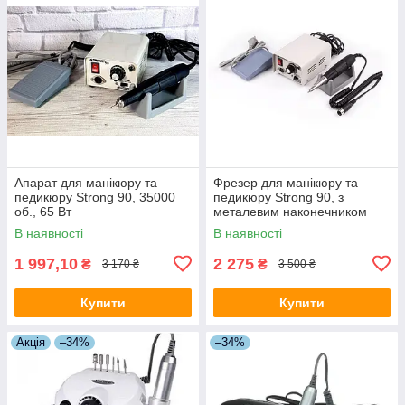
Апарат для манікюру та
Фрезер для манікюру та
педикюру Strong 90, 35000
педикюру Strong 90, з
об., 65 Вт
металевим наконечником
В наявності
В наявності
1 997,10
2 275
₴
₴
3 170 ₴
3 500 ₴
Купити
Купити
Акція
–34%
–34%