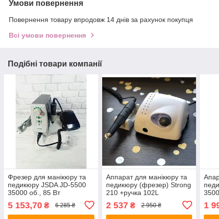
Умови повернення
Повернення товару впродовж 14 днів за рахунок покупця
Всі умови повернення
Подібні товари компанії
Фрезер для манікюру та
Аппарат для манікюру та
Апар
педикюру JSDA JD-5500
педикюру (фрезер) Strong
педи
35000 об., 85 Вт
210 +ручка 102L
3500
5 153,70
2 537
1 9
₴
₴
6 285 ₴
2 950 ₴