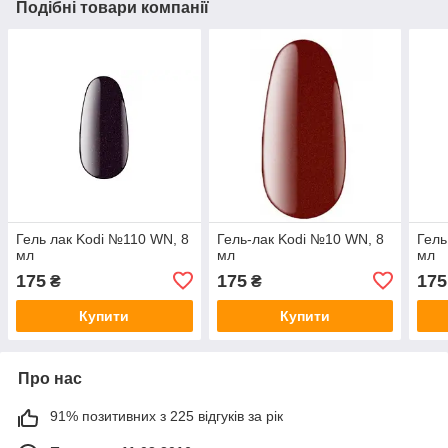
Подібні товари компанії
Гель лак Kodi №110 WN, 8
Гель-лак Kodi №10 WN, 8
Гель
мл
мл
мл
175
175
175
₴
₴
Купити
Купити
Про нас
91% позитивних з 225 відгуків за рік