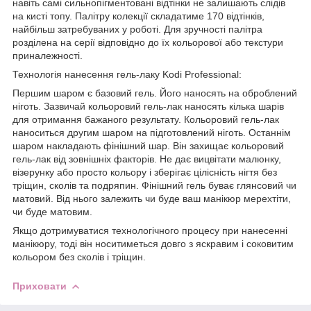
навіть самі сильнопігментовані відтінки не залишають слідів
на кисті топу. Палітру колекції складатиме 170 відтінків,
найбільш затребуваних у роботі. Для зручності палітра
розділена на серії відповідно до їх кольорової або текстури
приналежності.
Технологія нанесення гель-лаку Kodi Professional:
Першим шаром є базовий гель. Його наносять на оброблений
ніготь. Зазвичай кольоровий гель-лак наносять кілька шарів
для отримання бажаного результату. Кольоровий гель-лак
наноситься другим шаром на підготовлений ніготь. Останнім
шаром накладають фінішний шар. Він захищає кольоровий
гель-лак від зовнішніх факторів. Не дає вицвітати малюнку,
візерунку або просто кольору і зберігає цілісність нігтя без
тріщин, сколів та подряпин. Фінішний гель буває глянсовий чи
матовий. Від нього залежить чи буде ваш манікюр мерехтіти,
чи буде матовим.
Якщо дотримуватися технологічного процесу при нанесенні
манікюру, тоді він носитиметься довго з яскравим і соковитим
кольором без сколів і тріщин.
Приховати