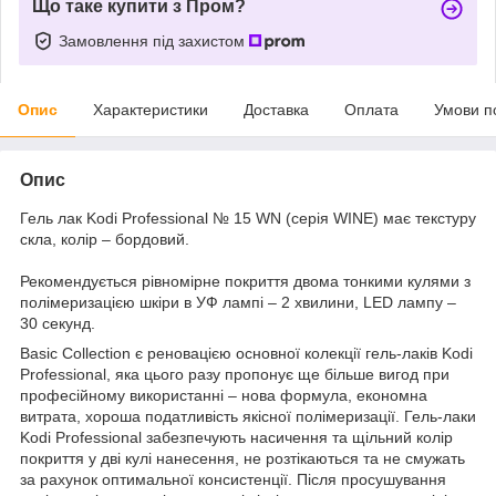
Що таке купити з Пром?
Замовлення під захистом
Опис
Характеристики
Доставка
Оплата
Умови п
Опис
Гель лак Kodi Professional № 15 WN (серія WINE) має текстуру
скла, колір – бордовий.
Рекомендується рівномірне покриття двома тонкими кулями з
полімеризацією шкіри в УФ лампі – 2 хвилини, LED лампу –
30 секунд.
Basic Collection є реновацією основної колекції гель-лаків Kodi
Professional, яка цього разу пропонує ще більше вигод при
професійному використанні – нова формула, економна
витрата, хороша податливість якісної полімеризації. Гель-лаки
Kodi Professional забезпечують насичення та щільний колір
покриття у дві кулі нанесення, не розтікаються та не смужать
за рахунок оптимальної консистенції. Після просушування