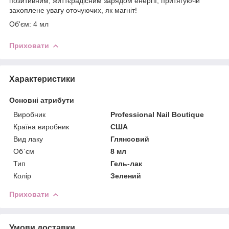
позитивним, життєрадісним зарядом енергії, притягуючи
захоплене увагу оточуючих, як магніт!
Об'єм: 4 мл
Приховати
Характеристики
Основні атрибути
Виробник
Professional Nail Boutique
Країна виробник
США
Вид лаку
Глянсовий
Об`єм
8 мл
Тип
Гель-лак
Колір
Зелений
Приховати
Умови доставки