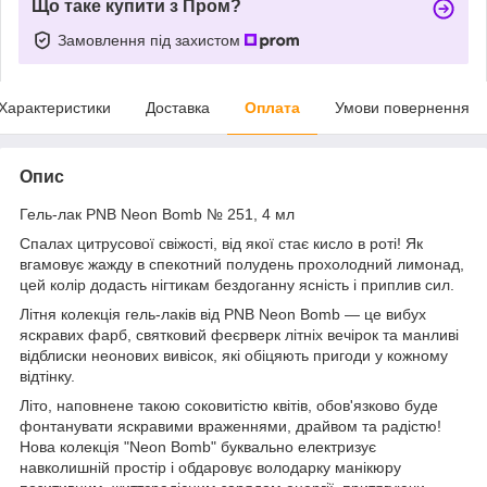
Що таке купити з Пром?
Замовлення під захистом
Характеристики
Доставка
Оплата
Умови повернення
Опис
Гель-лак PNB Neon Bomb № 251, 4 мл
Спалах цитрусової свіжості, від якої стає кисло в роті! Як
вгамовує жажду в спекотний полудень прохолодний лимонад,
цей колір додасть нігтикам бездоганну ясність і приплив сил.
Літня колекція гель-лаків від PNB Neon Bomb — це вибух
яскравих фарб, святковий феєрверк літніх вечірок та манливі
відблиски неонових вивісок, які обіцяють пригоди у кожному
відтінку.
Літо, наповнене такою соковитістю квітів, обов'язково буде
фонтанувати яскравими враженнями, драйвом та радістю!
Нова колекція "Neon Bomb" буквально електризує
навколишній простір і обдаровує володарку манікюру