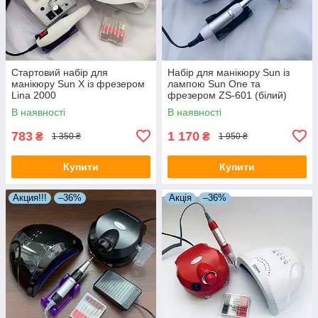
Стартовий набір для
Набір для манікюру Sun із
манікюру Sun X із фрезером
лампою Sun One та
Lina 2000
фрезером ZS-601 (білий)
В наявності
В наявності
783
1 170
₴
₴
1 350 ₴
1 950 ₴
Купити
Купити
Акция!!!
–36%
Акція
–36%