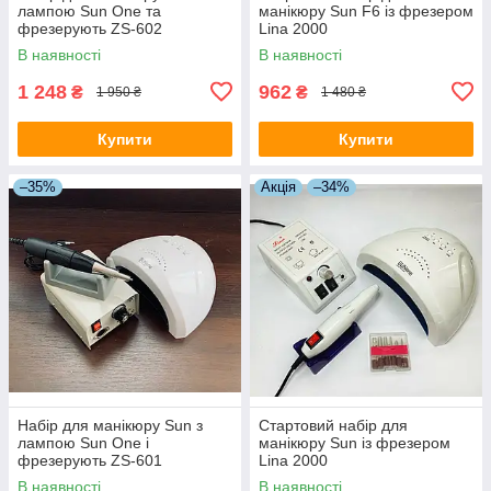
лампою Sun One та
манікюру Sun F6 із фрезером
фрезерують ZS-602
Lina 2000
В наявності
В наявності
1 248
962
₴
₴
1 950 ₴
1 480 ₴
Купити
Купити
–35%
Акція
–34%
Набір для манікюру Sun з
Стартовий набір для
лампою Sun One і
манікюру Sun із фрезером
фрезерують ZS-601
Lina 2000
(червоний)
В наявності
В наявності