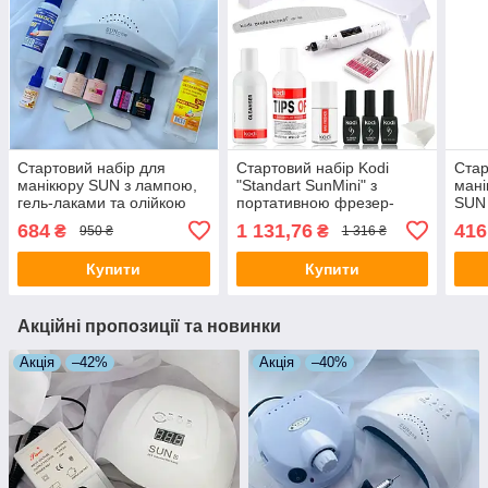
Стартовий набір для
Стартовий набір Kodi
Стар
манікюру SUN з лампою,
"Standart SunMini" з
мані
гель-лаками та олійкою
портативною фрезер-
SUN 
для кутікули
ручкою для манікюру
684
1 131,76
416
₴
₴
950 ₴
1 316 ₴
Купити
Купити
Акційні пропозиції та новинки
Акція
–42%
Акція
–40%