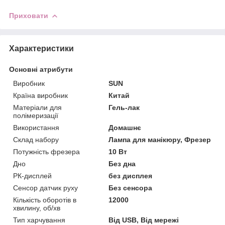
Приховати
Характеристики
Основні атрибути
Виробник
SUN
Країна виробник
Китай
Матеріали для
Гель-лак
полімеризації
Використання
Домашнє
Склад набору
Лампа для манікюру, Фрезер
Потужність фрезера
10 Вт
Дно
Без дна
РК-дисплей
без дисплея
Сенсор датчик руху
Без сенсора
Кількість оборотів в
12000
хвилину, об/хв
Тип харчування
Від USB, Від мережі