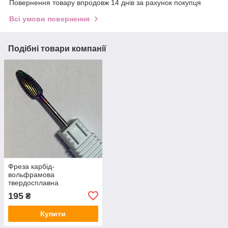
Повернення товару впродовж 14 днів за рахунок покупця
Всі умови повернення
Подібні товари компанії
Фреза карбід-
вольфрамова
твердосплавна
"Кукурудза" - F0615P(S)
195
₴
fine
Купити