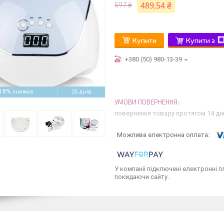
489,54 ₴
597 ₴
Купити
Купити з
+380 (50) 980-13-39
18%
25 днів
повернення товару протягом 14 дн
У компанії підключені електронні п
покидаючи сайту.