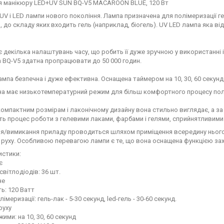
я манікюру LED+UV SUN BQ-V5 MACAROON BLUE, 120 Вт
 UV і LED лампи нового покоління. Лампа призначена для полімеризації ге
, до складу яких входить гель (наприклад, біогель). UV LED лампа яка відм
 декілька налаштувань часу, що робить її дуже зручною у використанні 
 BQ-V5 здатна пропрацювати до 50 000 годин.
мпа безпечна і дуже ефективна. Оснащена таймером на 10, 30, 60 секун
а має низькотемпературний режим для більш комфортного процесу полі
омпактним розмірам і лаконічному дизайну вона стильно виглядає, а за р
ь процес роботи з гелевими лаками, фарбами і гелями, сприйнятливими 
/вимикання приладу проводиться шляхом приміщення всередину нього р
руху. Особливою перевагою лампи є те, що вона оснащена функцією захи
истики:
є
світлодіодів: 36 шт.
не
ь: 120 Ватт
імеризації: гель-лак - 5-30 секунд, led-гель - 30-60 секунд.
руху
ими: на 10, 30, 60 секунд