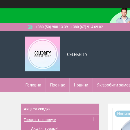
+380 (50) 980-13-39
+380 (67) 914-69-02
CELEBRITY
Головна
Про нас
Новини
Як зробити замо
Акції та скидки
Новин
Товари та послуги
Акційні товари!