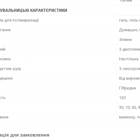
108 мм
УВАЛЬНИЦЬКІ ХАРАКТЕРИСТИКИ
и для полімеризації
гель, гель
тання
Домашнє /
Знімне
лей
З дисплеє
ановки
Настільна
датчик руху
З сенсоро
чування
Від мережі
Гібридна
сть
120
30, 10, 60, 
ення
манікюр, 
ація для замовлення