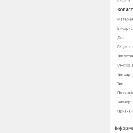
Висота
КОРИСТ
Матеріал
Викорис
Дно
РК-дисп
Тип уст
Сенсор 
Тип хар
Тип
Потужні
Таймер
Признач
Інформ