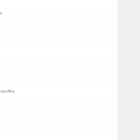
н
коробка