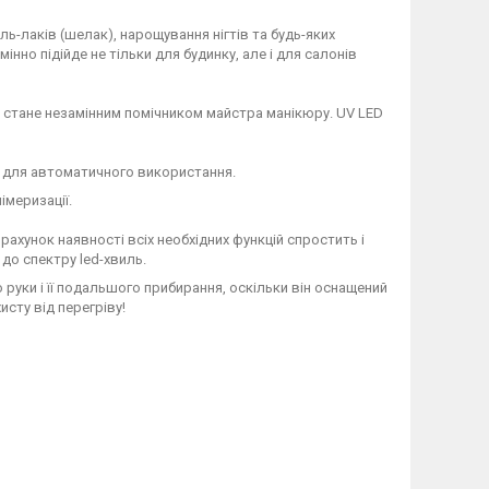
ль-лаків (шелак), нарощування нігтів та будь-яких
інно підійде не тільки для будинку, але і для салонів
і стане незамінним помічником майстра манікюру. UV LED
д для автоматичного використання.
меризації.
ахунок наявності всіх необхідних функцій спростить і
до спектру led-хвиль.
уки і її подальшого прибирання, оскільки він оснащений
сту від перегріву!