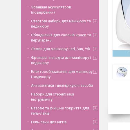
Зовнішні акумулятори
(повербанки)
Стартові набори для манікюру та
педикюру
Обладнання для салонів краси та
перукарень
Лампи для манікюру Led, Sun, УФ
–
Фрезери і насадки для манікюру і
педикюру
Електрообладнання для манікюру
і педикюру
Антисептики і дезінфікуючі засоби
Набори для стерилізації
інструменту
Базове та фінішне покриття для
гель-лаків
Гель-лаки для нігтів