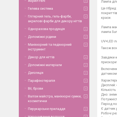
Акрил-гелі
Лампа дл
Це гібрид
Гелева система
покриттів
Глітерний гель, гель-фарби,
краси.
акрилові фарби для декору нігтів
Лампа має
Одноразова продукція
лампа Sun
Допоміжні рідини
UV+LED ла
Манікюрний та педікюрний
Також вон
інструмент
Декор для нігтів
Завдяки к
прискорит
Допоміжні матеріали
Включення
Депіляція
датчиком 
Характер
Парафінотерапія
Дисплей: 
Вії, брови
Кількість 
Дно: знім
Валізи майстра, манікюрні сумки,
Потужніст
косметички
Період пол
Є датчик 
Перукарське приладдя
Робочі реж
Нарощування волосся