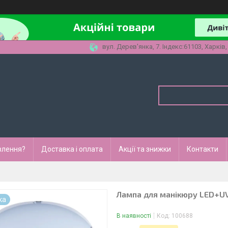
вул. Дерев'янка, 7. Індекс:61103, Харків,
влення?
Доставка і оплата
Акції та знижки
Контакти
Лампа для манікюру LED+U
ка
В наявності
Код:
100688