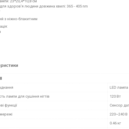
ампи: 23*20,4*10,8 см
для здоров'я людини довжина хвилі: 365 - 405 nm
г
лий з ніжно-блакитним
ція:
а
я
еристики
І
аднання
LED лампа
ть лампи для сушіння нігтів
120 Вт
і функції
Сенсор дат
 мережі
220~240 В
0.46 кг