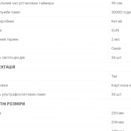
льний час установки таймера
99 сек
служби ламп
50000 годи
виробник
Китай
к
SUN
ний термін
2 міс
Синій
ь світлодіодів
36 шт.
КТАЦІЯ
Так
ковки
Картонна 
ть ультрафіолетових ламп
36 шт.
ТНІ РОЗМІРИ
а
230 мм
204 мм