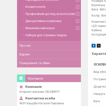
Розміри л
Безпечна 
Косметологія
Вага: 460 
Професійний догляд за волоссям
Колір: бі
Декоративна косметика
Комплекта
LED ламп
Манекени навчальні
Кабель
Інструкці
Набори для стрижки тварин
Про нас
Характ
Відгуки
Повернення та обмін
ОСНОВН
Вид обл
Контакти
Потужніс
Додатков
Інтернет-магазин CELEBRITY
Напруга
Вага
ФОП Кашуба Наталія Павлівна