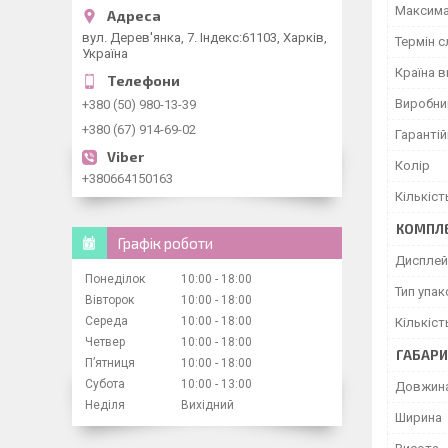
Максима
вул. Дерев'янка, 7. Індекс:61103, Харків,
Термін 
Україна
Країна 
Виробни
+380 (50) 980-13-39
+380 (67) 914-69-02
Гарантій
Колір
+380664150163
Кількіст
КОМПЛЕ
Графік роботи
Дисплей
Понеділок
10:00
18:00
Тип упа
Вівторок
10:00
18:00
Середа
10:00
18:00
Кількіс
Четвер
10:00
18:00
ГАБАРИ
Пʼятниця
10:00
18:00
Субота
10:00
13:00
Довжин
Неділя
Вихідний
Ширина