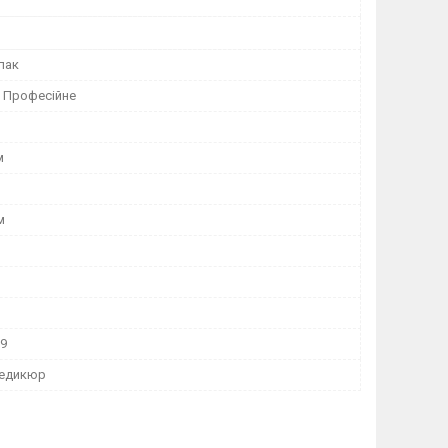
-лак
 Професійне
м
м
99
педикюр