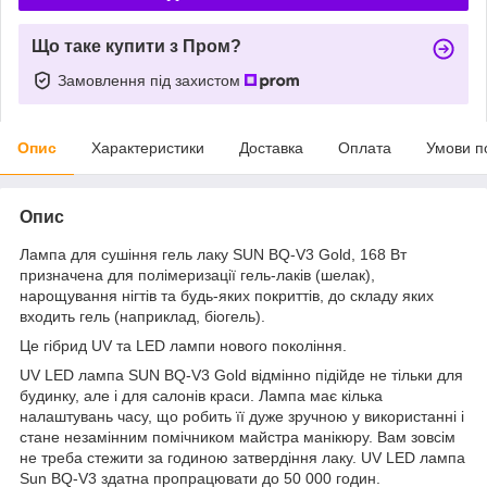
Що таке купити з Пром?
Замовлення під захистом
Опис
Характеристики
Доставка
Оплата
Умови п
Опис
Лампа для сушіння гель лаку SUN BQ-V3 Gold, 168 Вт
призначена для полімеризації гель-лаків (шелак),
нарощування нігтів та будь-яких покриттів, до складу яких
входить гель (наприклад, біогель).
Це гібрид UV та LED лампи нового покоління.
UV LED лампа SUN BQ-V3 Gold відмінно підійде не тільки для
будинку, але і для салонів краси. Лампа має кілька
налаштувань часу, що робить її дуже зручною у використанні і
стане незамінним помічником майстра манікюру. Вам зовсім
не треба стежити за годиною затвердіння лаку. UV LED лампа
Sun BQ-V3 здатна пропрацювати до 50 000 годин.