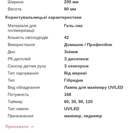
Ширина
200 мм
Висота
80 мм
Користувальницькі характеристики
Матеріали для
Гель-лак
полімеризації
Кількість світлодіодів
42
Використання
Домашнє / Професійне
Дно
Знімне
РК-дисплей
З дисплеєм
Сенсор датчик руху
З сенсором
Тип харчування
Від мережі
Тип
Гібридна
Вид обладнання
Лампа для манікюру UV/LED
Потужність
168
Таймер
60, 30, 90, 120
Тип лампи
UV/LED
Призначення
манікюр, педикюр
Приховати