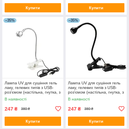
Купити
Купити
–35%
–35%
Лампа UV для сушіння гель
Лампа UV для сушіння гель
лаку, гелевих типів з USB-
лаку, гелевих типів з USB-
роз'ємом (настільна, гнутка, з
роз'ємом (настільна, гнутка, з
прищіпкою) срібло, 5 Вт
прищіпкою) чорна, 5 Вт
В наявності
В наявності
247
247
₴
₴
380 ₴
380 ₴
Купити
Купити