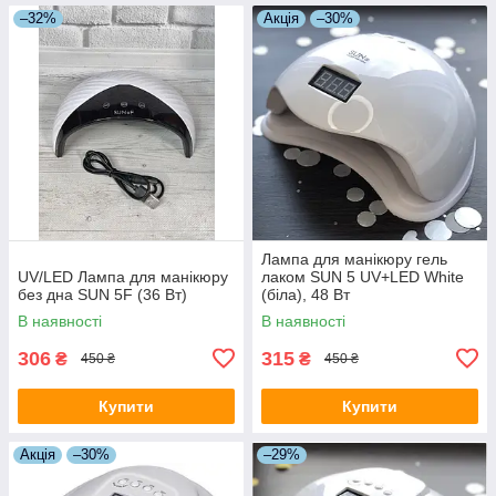
–32%
Акція
–30%
Лампа для манікюру гель
UV/LED Лампа для манікюру
лаком SUN 5 UV+LED White
без дна SUN 5F (36 Вт)
(біла), 48 Вт
В наявності
В наявності
306
315
₴
₴
450 ₴
450 ₴
Купити
Купити
Акція
–30%
–29%