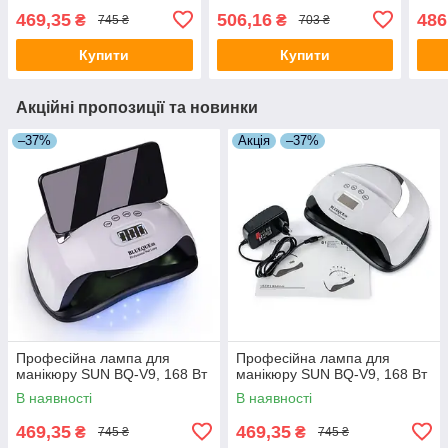
469,35
506,16
486
₴
₴
745 ₴
703 ₴
Купити
Купити
Акційні пропозиції та новинки
–37%
Акція
–37%
Професійна лампа для
Професійна лампа для
манікюру SUN BQ-V9, 168 Вт
манікюру SUN BQ-V9, 168 Вт
В наявності
В наявності
469,35
469,35
₴
₴
745 ₴
745 ₴