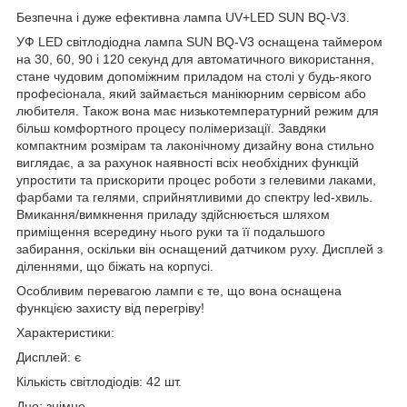
Безпечна і дуже ефективна лампа UV+LED SUN BQ-V3.
УФ LED світлодіодна лампа SUN BQ-V3 оснащена таймером
на 30, 60, 90 і 120 секунд для автоматичного використання,
стане чудовим допоміжним приладом на столі у будь-якого
професіонала, який займається манікюрним сервісом або
любителя. Також вона має низькотемпературний режим для
більш комфортного процесу полімеризації. Завдяки
компактним розмірам та лаконічному дизайну вона стильно
виглядає, а за рахунок наявності всіх необхідних функцій
упростити та прискорити процес роботи з гелевими лаками,
фарбами та гелями, сприйнятливими до спектру led-хвиль.
Вмикання/вимкнення приладу здійснюється шляхом
приміщення всередину нього руки та її подальшого
забирання, оскільки він оснащений датчиком руху. Дисплей з
діленнями, що біжать на корпусі.
Особливим перевагою лампи є те, що вона оснащена
функцією захисту від перегріву!
Характеристики:
Дисплей: є
Кількість світлодіодів: 42 шт.
Дно: знімне