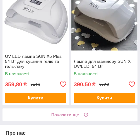
UV LED лампа SUN X5 Plus
54 Вт для сушіння гелю та
Лампа для манікюру SUN X
гель-лаку
UV/LED, 54 Вт
В наявності
В наявності
359,80
390,50
₴
₴
514 ₴
550 ₴
Купити
Купити
Показати ще
Про нас