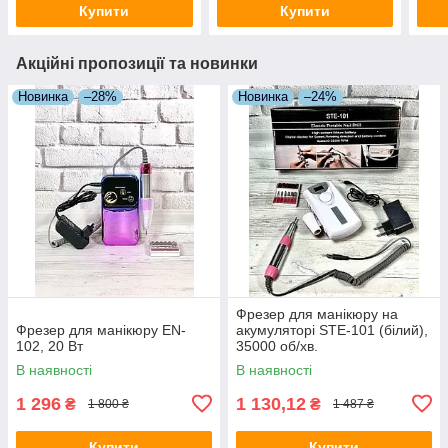
Купити
Купити
Акційні пропозиції та новинки
Новинка
–28%
Новинка
–24%
Фрезер для манікюру на
Фрезер для манікюру EN-
акумуляторі STE-101 (білий),
102, 20 Вт
35000 об/хв.
В наявності
В наявності
1 296
1 130,12
₴
₴
1 800 ₴
1 487 ₴
Купити
Купити