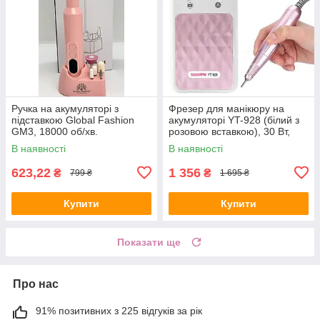
Ручка на акумуляторі з
Фрезер для манікюру на
підставкою Global Fashion
акумуляторі YT-928 (білий з
GM3, 18000 об/хв.
розовою вставкою), 30 Вт,
35000 об/хв.
В наявності
В наявності
623,22
1 356
₴
₴
799 ₴
1 695 ₴
Купити
Купити
Показати ще
Про нас
91% позитивних з 225 відгуків за рік