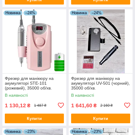
Новинка
–24%
Новинка
–24%
Фрезер для манікюру на
Фрезер для манікюру на
акумуляторі STE-101
акумуляторі UV-501 (чорний),
(рожевий), 35000 об/хв.
35000 об/хв.
В наявності
В наявності
1 130,12
1 641,60
₴
₴
1 487 ₴
2 160 ₴
Купити
Купити
Новинка
–23%
Новинка
–23%