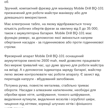
об.
Зручний, компактний фрезер для манікюру Mobile Drill BQ-101
призначений для роботи майстри манікюру або для
домашнього використання.
Має електронне табло, на якому відображається точну
кількість робочих обертів фрези за хвилину від 0 до 35 000,
також є акумуляторна батарея. Mobile Drill BQ-101 має
функцію реверс, за допомогою якої змінюється напрям
обертання насадок - за годинниковою або проти годинникової
стрілки.⠀
Фрезерний апарат Mobile Drill BQ-101 оснащений
акумулятором ємністю 2600 mah, який дозволяє працювати
без мережі тривалий час, що дуже зручно для роботи майстра
на виїзді. А з допомогою індикатора заряду батареї, майстер
легко зможе контролювати час роботи апарату. Є захист від
перепадів напруги - вбудований запобіжник.
Потужна ручка, повністю металева, стабільно тримає
обороти. Насадки з алмазним напиленням, необхідні для
обробки краю нігтя, шліфування, тонкого шліфування,
видалення кутикули, видалення мозолів і огрубілої шкіри,
чищення під нігтями, корекції штучних нігтів і фінішного