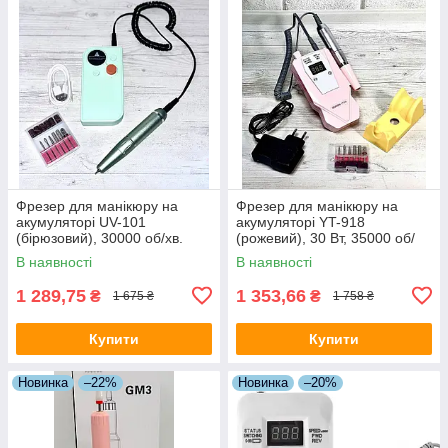
Фрезер для манікюру на
Фрезер для манікюру на
акумуляторі UV-101
акумуляторі YT-918
(бірюзовий), 30000 об/хв.
(рожевий), 30 Вт, 35000 об/
хв.
В наявності
В наявності
1 289,75
1 353,66
₴
₴
1 675 ₴
1 758 ₴
Купити
Купити
Новинка
–22%
Новинка
–20%