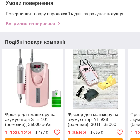
Умови повернення
Повернення товару впродовж 14 днів за рахунок покупця
Всі умови повернення
Подібні товари компанії
Фрезер для манікюру на
Фрезер для манікюру на
Фрез
акумуляторі STE-101
акумуляторі YT-928
акум
(рожевий), 35000 об/хв.
(рожевий), 30 Вт, 35000
(біл
об/хв.
1 130,12
1 356
1 1
₴
₴
1 487 ₴
1 695 ₴