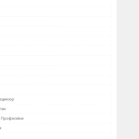
педикюр
-лак
 Професійне
м