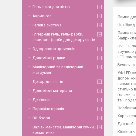
Гель-лаки для нігтів
Акрил-гелі
Лампа для
Це гібрид
Гелева система
Лампа при
Глітерний гель, гель-фарби,
(наприкла
акрилові фарби для декору нігтів
UV LED ла
Одноразова продукція
зручною у
LED лампа
Допоміжні рідини
Безпечна 
Манікюрний та педікюрний
інструмент
УФ LED св
допоміжни
Декор для нігтів
низькотем
стильно в
Допоміжні матеріали
гелями, 
Депіляція
та її под
Особливим
Парафінотерапія
Характер
Вії, брови
Дисплей: 
Валізи майстра, манікюрні сумки,
Кількість 
косметички