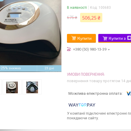
В наявності
Код:
100683
506,25 ₴
675 ₴
Купити
Купити з
+380 (50) 980-13-39
–25%
23 дні
повернення товару протягом 14 дн
У компанії підключені електронні п
покидаючи сайту.