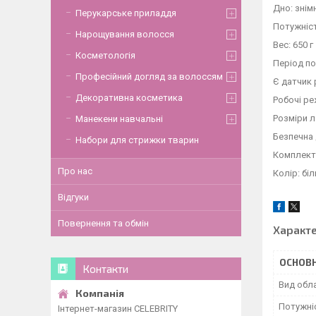
Дно: знім
Перукарське приладдя
Потужніст
Нарощування волосся
Вес: 650 г
Косметологія
Період пол
Професійний догляд за волоссям
Є датчик 
Декоративна косметика
Робочі реж
Розміри л
Манекени навчальні
Безпечна 
Набори для стрижки тварин
Комплекта
Про нас
Колір: бі
Відгуки
Повернення та обмін
Характ
ОСНОВН
Контакти
Вид обл
Потужніс
Інтернет-магазин CELEBRITY