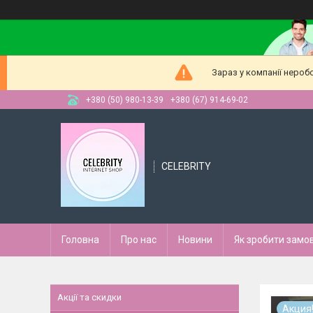
Зараз у компанії нероб
+380 (50) 980-13-39
+380 (67) 914-69-02
CELEBRITY
Головна
Про нас
Новини
Як зробити замо
Акції та скидки
Акция!