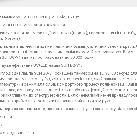
 манікюру UV+LED SUN BQ-V1 Gold, 168 Вт
 UV та LED лампи нового покоління.
значена для полімеризації гель-лаків (шовак), нарощування нігтів та бу
д, біогель).
мпа, яка відмінно підійде не тільки для будинку, але і для салонів краси
 використанні і стане незамінним помічником майстра манікюру. Вам зо
 Sun BQ-V1 здатна пропрацювати до 50 000 годин.
і дуже ефективна UV+LED лампа SUN BQ-V1.
ітлодіодна лампа SUN BQ-V1 оснащена таймером на 10, 30, 60 секунд д
м приладом на столі у будь-якого професіонала, який займається мані
пературний режим для більш комфортного процесу полімеризації. Завд
иглядає, а за рахунок наявності всіх необхідних функцій спростити та 
сприйнятливими до спектру led-волн. Включення/вимкнення приладу пр
альшого прибирання, оскільки він оснащений датчиком руху.
 перевагою лампи є те, що вона оснащена функцією захисту від перегрі
истики:
є
світлодіодів: 42 шт.