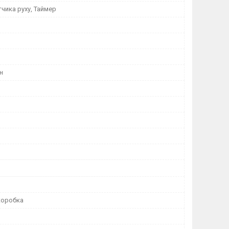
чика руху, Таймер
н
коробка