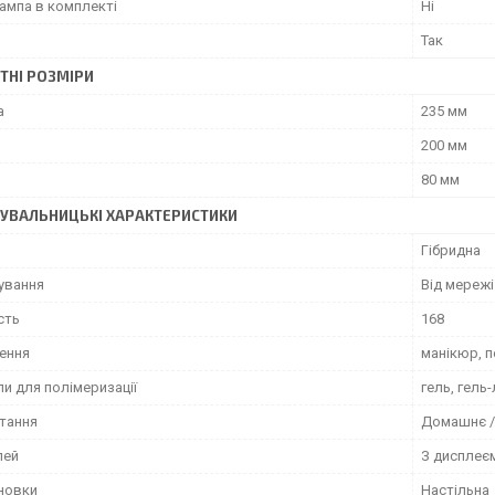
ампа в комплекті
Ні
Так
ТНІ РОЗМІРИ
а
235 мм
200 мм
80 мм
УВАЛЬНИЦЬКІ ХАРАКТЕРИСТИКИ
Гібридна
чування
Від мережі
сть
168
ення
манікюр, 
и для полімеризації
гель, гель
тання
Домашнє /
лей
З дисплеє
ановки
Настільна