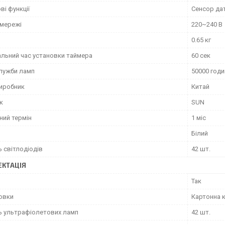
і функції
Сенсор дат
 мережі
220~240 В
0.65 кг
льний час установки таймера
60 сек
служби ламп
50000 годи
виробник
Китай
к
SUN
ний термін
1 міс
Білий
ь світлодіодів
42 шт.
КТАЦІЯ
Так
ковки
Картонна 
ть ультрафіолетових ламп
42 шт.