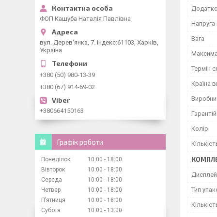
Додатков
ФОП Кашуба Наталія Павлівна
Напруга
Вага
вул. Дерев'янка, 7. Індекс:61103, Харків,
Україна
Максима
Термін 
+380 (50) 980-13-39
Країна 
+380 (67) 914-69-02
Виробни
+380664150163
Гарантій
Колір
Графік роботи
Кількіст
КОМПЛЕ
Понеділок
10:00
18:00
Вівторок
10:00
18:00
Дисплей
Середа
10:00
18:00
Тип упа
Четвер
10:00
18:00
Пʼятниця
10:00
18:00
Кількіс
Субота
10:00
13:00