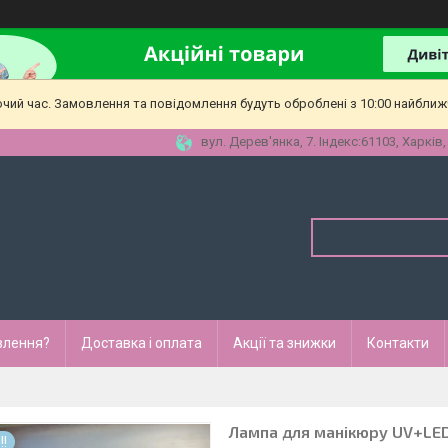
очий час. Замовлення та повідомлення будуть оброблені з 10:00 найближч
вул. Дерев'янка, 7. Індекс:61103, Харків,
влення?
Доставка і оплата
Акції та знижки
Контакти
Лампа для манікюру UV+LED 
!!