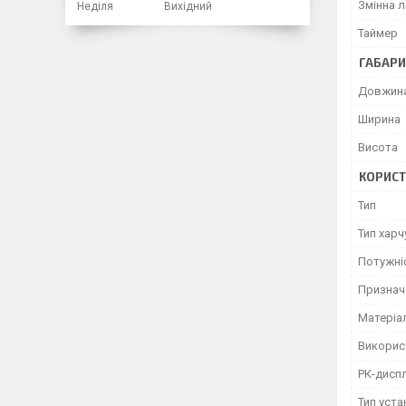
Змінна л
Неділя
Вихідний
Таймер
ГАБАРИ
Довжин
Ширина
Висота
КОРИСТ
Тип
Тип хар
Потужні
Признач
Матеріал
Викорис
РК-дисп
Тип уст