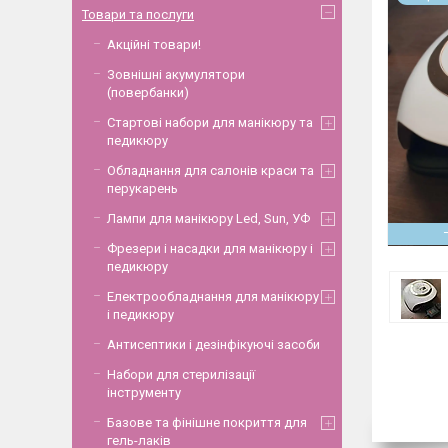
Товари та послуги
Акційні товари!
Зовнішні акумулятори
(повербанки)
Стартові набори для манікюру та
педикюру
Обладнання для салонів краси та
перукарень
Лампи для манікюру Led, Sun, УФ
Фрезери і насадки для манікюру і
педикюру
Електрообладнання для манікюру
і педикюру
Антисептики і дезінфікуючі засоби
Набори для стерилізації
інструменту
Базове та фінішне покриття для
гель-лаків