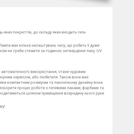
дь-яких покриттів, до складу яких входить гель
. Лампа має кілька налаштувань часу, що робить її дуже
всім не треба стежити за годиною затвердіння лаку. UV
ля автоматичного використання, стане чудовим
кюрним сервісом, або любителя. Також вона має
яки компактним розмірам та лаконічному дизайну вона
прискорити процес роботи з гелевими лаками, фарбами та
оводитиметься шляхом приміщення всередину нього руки
ву!