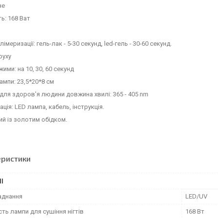
не
ь: 168 Ват
імеризації: гель-лак - 5-30 секунд, led-гель - 30-60 секунд.
руху
ими: на 10, 30, 60 секунд
ампи: 23,5*20*8 см
для здоров'я людини довжина хвилі: 365 - 405 nm
ція: LED лампа, кабель, інструкція.
лий із золотим обідком.
еристики
І
аднання
LED/UV
ть лампи для сушіння нігтів
168 Вт