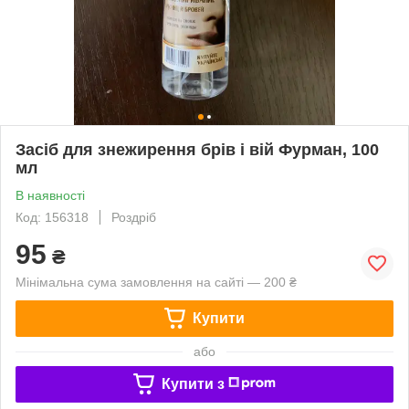
Засіб для знежирення брів і вій Фурман, 100
мл
В наявності
Код: 156318
Роздріб
95
₴
Мінімальна сума замовлення на сайті — 200 ₴
Купити
або
Купити з