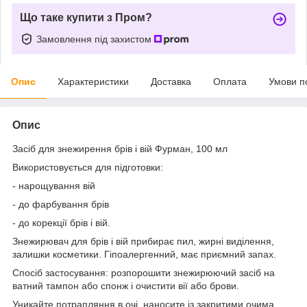
Що таке купити з Пром?
Замовлення під захистом
Опис
Характеристики
Доставка
Оплата
Умови п
Опис
Засіб для знежирення брів і вій Фурман, 100 мл
Використовується для підготовки:
- нарощування вій
- до фарбування брів
- до корекції брів і вій.
Знежирювач для брів і вій прибирає пил, жирні виділення,
залишки косметики. Гіпоалергенний, має приємний запах.
Спосіб застосування: розпорошити знежирюючий засіб на
ватний тампон або спонж і очистити вії або брови.
Уникайте потрапляння в очі, наносите із закритими очима.