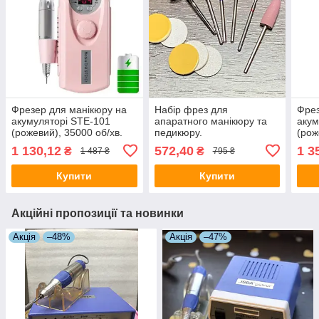
Фрезер для манікюру на
Набір фрез для
Фрез
акумуляторі STE-101
апаратного манікюру та
акум
(рожевий), 35000 об/хв.
педикюру.
(рож
об/х
1 130,12
572,40
1 3
₴
₴
1 487 ₴
795 ₴
Купити
Купити
Акційні пропозиції та новинки
Акція
–48%
Акція
–47%