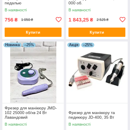
педалью
000 об.
В наявності
В наявності
756
1 843,25
₴
₴
1 050 ₴
2 525 ₴
Купити
Купити
Новинка
–25%
Акція
–25%
Фрезер для манікюру JMD-
102 25000 об/хв 24 Вт
Фрезер для манікюру та
Лавандовий
педикюру JD-400, 35 Вт
В наявності
В наявності