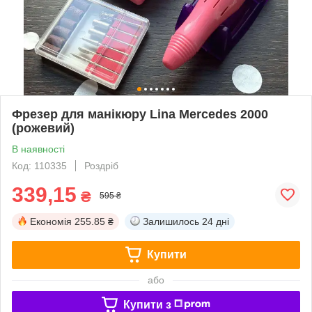
Фрезер для манікюру Lina Mercedes 2000
(рожевий)
В наявності
Код: 110335
Роздріб
339,15
₴
595 ₴
Економія
255.85 ₴
Залишилось
24 дні
Купити
або
Купити з