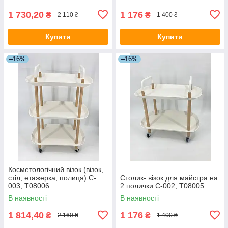
1 730,20
1 176
₴
₴
2 110 ₴
1 400 ₴
Купити
Купити
–16%
–16%
Косметологічний візок (візок,
стіл, етажерка, полиця) C-
Столик- візок для майстра на
003, Т08006
2 полички C-002, Т08005
В наявності
В наявності
1 814,40
1 176
₴
₴
2 160 ₴
1 400 ₴