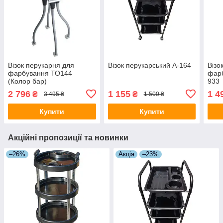
Візок перукарня для
Візок перукарський A-164
Візо
фарбування ТО144
фарб
(Колор бар)
933
2 796
1 155
1 4
₴
₴
3 495 ₴
1 500 ₴
Купити
Купити
Акційні пропозиції та новинки
–26%
Акція
–23%