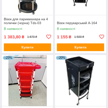
Візок для парикмахера на 4
полички (чорна) Tds-03
Візок перукарський A-164
В наявності
В наявності
1 383,80
1 155
₴
₴
1 870 ₴
1 500 ₴
Купити
Купити
–23%
–20%