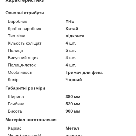
Характеристики
Основні атрибути
Виробник
YRE
Країна виробник
Китай
Тип візка
відкрита
Кількість коліщат
4 шт.
Полиця
5 шт.
Висувний ящик
4 шт.
Полиця-лоток
4 шт.
Особливості
Тримач для фена
Колір
Чорний
Габаритні розміри
Ширина
380 мм
Глибина
520 мм
Висота
900 мм
Матеріал виготовлення
Каркас
Метал
Ящик (висувний)
пластик