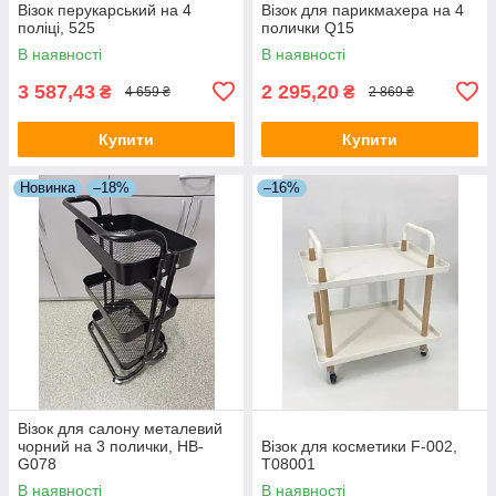
Візок перукарський на 4
Візок для парикмахера на 4
поліці, 525
полички Q15
В наявності
В наявності
3 587,43
2 295,20
₴
₴
4 659 ₴
2 869 ₴
Купити
Купити
Новинка
–18%
–16%
Візок для салону металевий
чорний на 3 полички, HB-
Візок для косметики F-002,
G078
Т08001
В наявності
В наявності