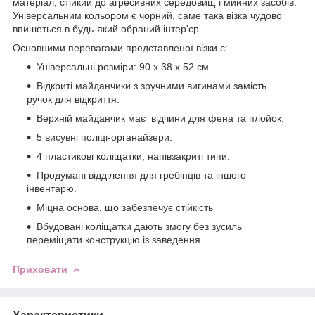
матеріал, стійкий до агресивних середовищ і мийних засобів.
Універсальним кольором є чорний, саме така візка чудово
впишеться в будь-який обраний інтер'єр.
Основними перевагами представленої візки є:
Універсальні розміри: 90 х 38 х 52 см
Відкриті майданчики з зручними вигинами замість
ручок для відкриття.
Верхній майданчик має відчини для фена та плойок.
5 висувні поліці-органайзери.
4 пластикові коліщатки, напівзакриті типи.
Продумані відділення для гребінців та іншого
інвентарю.
Міцна основа, що забезпечує стійкість
Вбудовані коліщатки дають змогу без зусиль
переміщати конструкцію із заведення.
Приховати