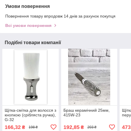
Умови повернення
Повернення товару впродовж 14 днів за рахунок покупця
Всі умови повернення
Подібні товари компанії
Щітка-смітка для волосся з
Браш керамічний 25мм,
Щітк
кнопкою (срібляста ручка),
415W-23
перу
G-32
166,32
192,85
473
₴
₴
198 ₴
203 ₴