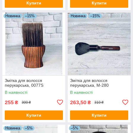
Купити
Купити
Новинка
–15%
Новинка
–15%
Змітка для волосся
Змітка для волосся
перукарська, 0077S
перукарська, M-280
В наявності
В наявності
255
263,50
₴
₴
300 ₴
310 ₴
Купити
Купити
Новинка
–5%
–5%