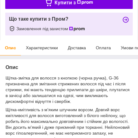
Купити з
Що таке купити з Пром?
Замовлення під захистом
Опис
Характеристики
Доставка
Оплата
Умови п
Опис
Щітка-змітка для волосся з кнопкою (чорна ручка), G-36
призначена для змітання стрижених волосся під час і після
стрижки, які мають тенденцію прилипати до шкіри, плутатися
в зачісці або залишатися на одязі, чим викликають
дискомфортні відчуття і свербіж.
Щітка-кмітливість з м'яким штучним ворсом. Довгий ворс
кмітливості для волосся виготовлений з білого нейлону, що
робить його максимально довговічним і стійким до вологості.
Він досить м'який і дуже приємний при торканні. Нейлоновий
ворс гіпоалергенний, не має неприємного запаху, не