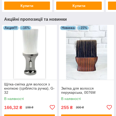
Купити
Купити
Акційні пропозиції та новинки
Акция!!!
–16%
Новинка
–15%
Щітка-смітка для волосся з
кнопкою (срібляста ручка), G-
Змітка для волосся
32
перукарська, 0076M
В наявності
В наявності
166,32
255
₴
₴
198 ₴
300 ₴