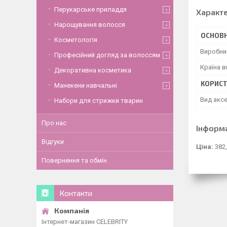
Перукарське приладдя
Характ
Нарощування волосся
ОСНОВН
Косметологія
Виробни
Професійний догляд за волоссям
Країна 
Декоративна косметика
КОРИСТ
Манекени навчальні
Вид акс
Набори для стрижки тварин
Про нас
Інформ
Відгуки
Ціна:
382,
Повернення та обмін
Контакти
Інтернет-магазин CELEBRITY