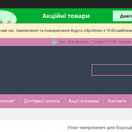
очий час. Замовлення та повідомлення будуть оброблені з 10:00 найближч
вул. Дерев'янка, 7. Індекс:61103, Харків,
влення?
Доставка і оплата
Акції та знижки
Контакти
Утюг-випрямляч для бороди