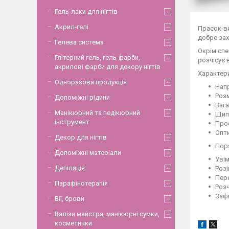
Гель-лаки для нігтів
Акрил-гелі
Прасок-в
добре зах
Гелева система
Окрім спе
Глітерний гель, гель-фарби,
розчісує 
акрилові фарби для декору нігтів
Характер
Одноразова продукція
Напр
Розм
Допоміжні рідини
Вага
Манікюрний та педікюрний
Щипц
інструмент
Про
Опти
Декор для нігтів
Пор
Допоміжні матеріали
Уві
Депіляція
Розі
Пере
Парафінотерапія
Розч
Зафі
Вії, брови
Валізи майстра, манікюрні сумки,
косметички