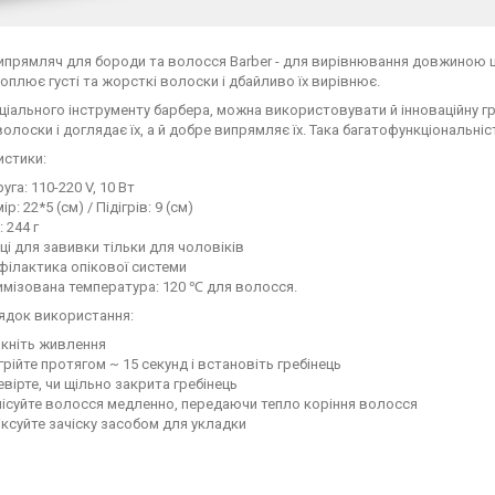
ипрямляч для бороди та волосся Barber - для вирівнювання довжиною 
оплює густі та жорсткі волоски і дбайливо їх вирівнює.
ціального інструменту барбера, можна використовувати й інноваційну г
волоски і доглядає їх, а й добре випрямляє їх. Така багатофункціональн
истики:
уга: 110-220 V, 10 Вт
ір: 22*5 (см) / Підігрів: 9 (см)
: 244 г
і для завивки тільки для чоловіків
філактика опікової системи
мізована температура: 120 ℃ для волосся.
ядок використання:
мкніть живлення
грійте протягом ~ 15 секунд і встановіть гребінець
вірте, чи щільно закрита гребінець
ісуйте волосся медленно, передаючи тепло коріння волосся
ксуйте зачіску засобом для укладки