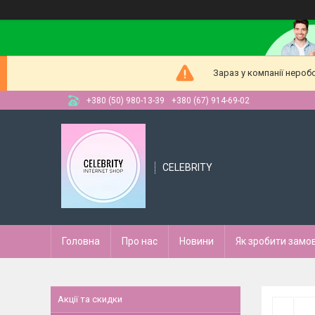
Зараз у компанії нероб
+380 (50) 980-13-39
+380 (67) 914-69-02
CELEBRITY
Головна
Про нас
Новини
Як зробити замо
Акції та скидки