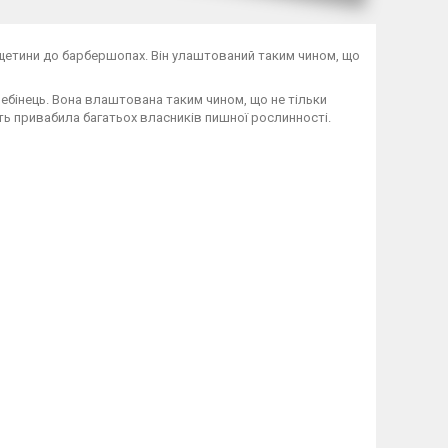
щетини до барбершопах. Він улаштований таким чином, що
ребінець. Вона влаштована таким чином, що не тільки
ість привабила багатьох власників пишної рослинності.