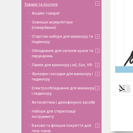
Товари та послуги
Акційні товари!
Зовнішні акумулятори
(повербанки)
Стартові набори для манікюру та
педикюру
Обладнання для салонів краси та
перукарень
Лампи для манікюру Led, Sun, УФ
–
Фрезери і насадки для манікюру і
педикюру
Електрообладнання для манікюру
і педикюру
Антисептики і дезінфікуючі засоби
Набори для стерилізації
інструменту
Базове та фінішне покриття для
гель-лаків