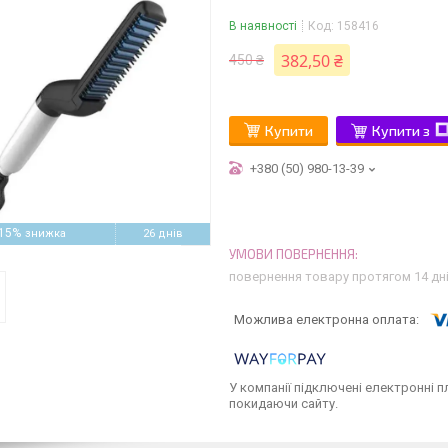
В наявності
Код:
158416
382,50 ₴
450 ₴
Купити
Купити з
+380 (50) 980-13-39
15%
26 днів
повернення товару протягом 14 дн
У компанії підключені електронні п
покидаючи сайту.