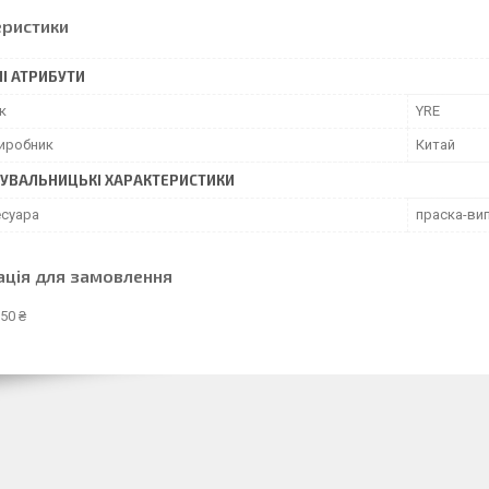
еристики
І АТРИБУТИ
к
YRE
виробник
Китай
УВАЛЬНИЦЬКІ ХАРАКТЕРИСТИКИ
есуара
праска-ви
ація для замовлення
50 ₴