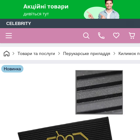
CELEBRITY
Товари та послуги
Перукарське приладдя
Килимок п
Новинка