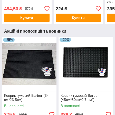
см)
484,50
224
395
₴
₴
570 ₴
Купити
Купити
Акційні пропозиції та новинки
–25%
–20%
Коврик гумовий Barber (34
Коврик гумовий Barber
см*23,5см)
(45см*30см*0,7 см*)
В наявності
В наявності
375
388
₴
₴
500 ₴
485 ₴