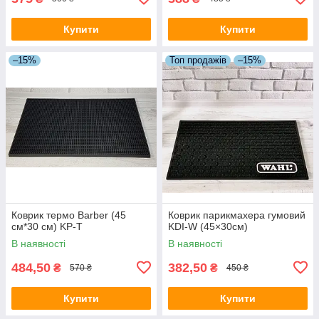
Купити
Купити
–15%
Топ продажів
–15%
Коврик термо Barber (45
Коврик парикмахера гумовий
см*30 см) KP-T
KDI-W (45×30см)
В наявності
В наявності
484,50
382,50
₴
₴
570 ₴
450 ₴
Купити
Купити